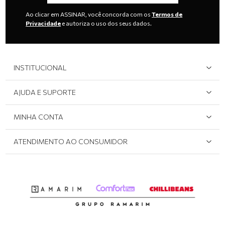
Ao clicar em ASSINAR, você concorda com os
Termos de
Privacidade
e autoriza o uso dos seus dados.
INSTITUCIONAL
Quem Somos
AJUDA E SUPORTE
Área do Lojista
Devolução/Cancelamento
MINHA CONTA
Onde Encontrar
Políticas de Privacidade
Login e cadastro
ATENDIMENTO AO CONSUMIDOR
Meus pedidos
Dúvidas sobre o seu pedido
Abrir formulário de SAC
Atendimento via WhatsApp: (51) 2160-0740
Segunda à sexta-feira: 8h às 11h / 13:30h às 17h