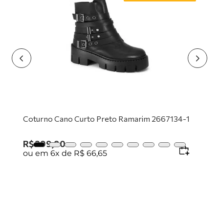
9
º
tênis preto
10
º
tênis branco
Coturno Cano Curto Preto Ramarim 2667134-1
R$
399
,
90
ou em
6
x de
R$
66
,
65