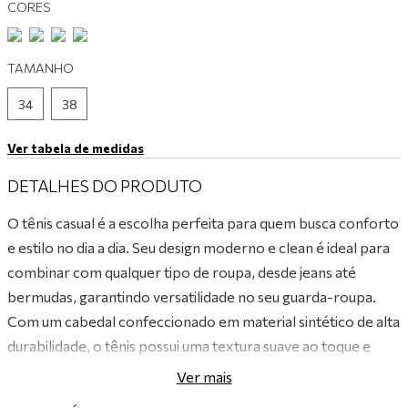
CORES
9
º
tênis branco
10
º
tênis preto
TAMANHO
34
38
Ver tabela de medidas
DETALHES DO PRODUTO
O tênis casual é a escolha perfeita para quem busca conforto
e estilo no dia a dia. Seu design moderno e clean é ideal para
combinar com qualquer tipo de roupa, desde jeans até
bermudas, garantindo versatilidade no seu guarda-roupa.
Com um cabedal confeccionado em material sintético de alta
durabilidade, o tênis possui uma textura suave ao toque e
acabamento impecável, destacando-se pela sua resistência e
Ver mais
leveza.