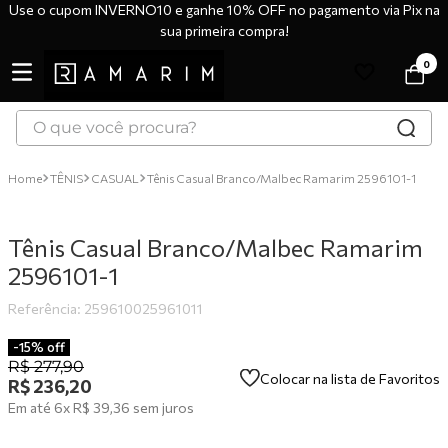
Use o cupom INVERNO10 e ganhe 10% OFF no pagamento via Pix na
sua primeira compra!
0
O que você procura?
TERMOS MAIS BUSCADOS
TÊNIS
CASUAL
Tênis Casual Branco/Malbec Ramarim 2596101-1
1
º
tênis
2
º
bota
Tênis Casual Branco/Malbec Ramarim
3
º
sandália
2596101-1
4
º
botas
Referência
:
259610025961011
5
º
scarpin
-
15%
off
R$
277
,
90
6
º
tênis casual
Colocar na lista de Favoritos
R$
236
,
20
7
º
tamanco
Em até
6
x
R$
39
,
36
sem juros
8
º
mocassim