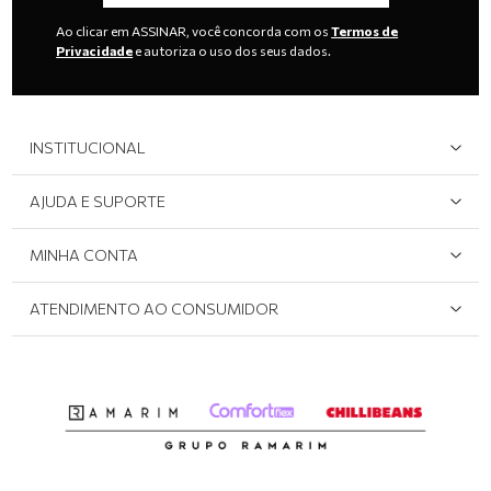
Ao clicar em ASSINAR, você concorda com os
Termos de
Privacidade
e autoriza o uso dos seus dados.
INSTITUCIONAL
Quem Somos
AJUDA E SUPORTE
Área do Lojista
Devolução/Cancelamento
MINHA CONTA
Onde Encontrar
Políticas de Privacidade
Login e cadastro
ATENDIMENTO AO CONSUMIDOR
Meus pedidos
Dúvidas sobre o seu pedido
Abrir formulário de SAC
Atendimento via WhatsApp: (51) 2160-0740
Segunda à sexta-feira: 8h às 11h / 13:30h às 17h