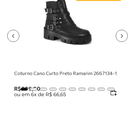
9
º
mocassim
10
º
tênis preto
Coturno Cano Curto Preto Ramarim 2667134-1
R$
399
,
90
ou em
6
x de
R$
66
,
65