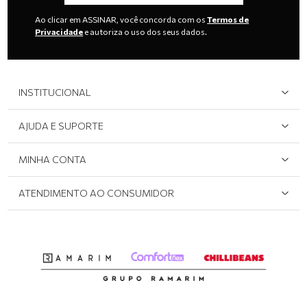
Ao clicar em ASSINAR, você concorda com os
Termos de
Privacidade
e autoriza o uso dos seus dados.
INSTITUCIONAL
Quem Somos
AJUDA E SUPORTE
Área do Lojista
Devolução/Cancelamento
MINHA CONTA
Onde Encontrar
Políticas de Privacidade
Login e cadastro
ATENDIMENTO AO CONSUMIDOR
Meus pedidos
Dúvidas sobre o seu pedido
Abrir formulário de SAC
Atendimento via WhatsApp: (51) 2160-0740
Segunda à sexta-feira: 8h às 11h / 13:30h às 17h