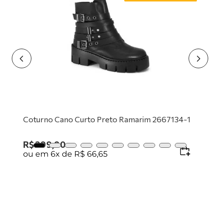
9
º
mocassim
10
º
tênis preto
Coturno Cano Curto Preto Ramarim 2667134-1
R$
399
,
90
ou em
6
x de
R$
66
,
65