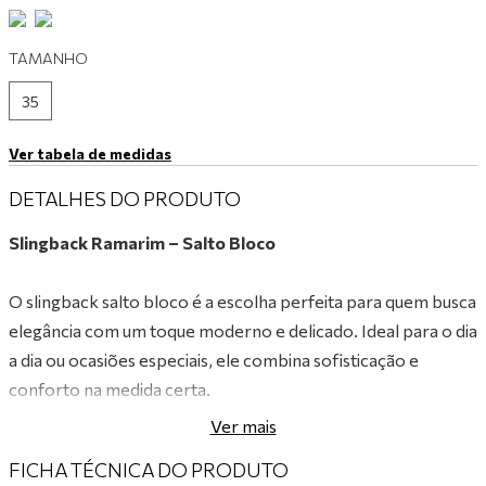
9
º
mocassim
TAMANHO
10
º
tênis preto
35
Ver tabela de medidas
DETALHES DO PRODUTO
Slingback Ramarim – Salto Bloco
O slingback salto bloco é a escolha perfeita para quem busca
elegância com um toque moderno e delicado. Ideal para o dia
a dia ou ocasiões especiais, ele combina sofisticação e
conforto na medida certa.
Características:
Ver mais
• Confeccionado em verniz de alta qualidade, com
FICHA TÉCNICA DO PRODUTO
acabamento brilhante que valoriza o visual.