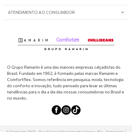
Onde Encontrar
Políticas de Privacidade
Login e cadastro
ATENDIMENTO AO CONSUMIDOR
Meus pedidos
Dúvidas sobre o seu pedido
Abrir formulário de SAC
Atendimento via WhatsApp: (51) 2160-0740
Segunda à sexta-feira: 8h às 11h / 13:30h às 17h
O Grupo Ramarim é uma das maiores empresas calçadistas do
Brasil. Fundado em 1962, é formado pelas marcas Ramarim e
Comfortflex. Somos referência em pesquisa, moda, tecnologia
do conforto e inovação, tudo pensado para levar as últimas
tendências para o dia a dia das nossas consumidoras no Brasil e
no mundo.
© Ramarim 2021 - Rua General Nascimento Vargas, 154 - Sapiranga /