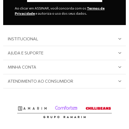
Ao clicar em ASSINAR, você concorda com os
Termos de
Privacidade
e autoriza o uso dos seus dados.
INSTITUCIONAL
Quem Somos
AJUDA E SUPORTE
Área do Lojista
Devolução/Cancelamento
MINHA CONTA
Onde Encontrar
Políticas de Privacidade
Login e cadastro
ATENDIMENTO AO CONSUMIDOR
Meus pedidos
Dúvidas sobre o seu pedido
Abrir formulário de SAC
Atendimento via WhatsApp: (51) 2160-0740
Segunda à sexta-feira: 8h às 11h / 13:30h às 17h