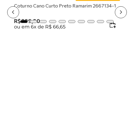
9
º
tênis branco
10
º
tênis preto
Coturno Cano Curto Preto Ramarim 2667134-1
R$
399
,
90
ou em
6
x de
R$
66
,
65