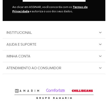
Ao clicar em ASSINAR, você concorda com os
Termos de
Privacidade
e autoriza o uso dos seus dados.
INSTITUCIONAL
Quem Somos
AJUDA E SUPORTE
Área do Lojista
Devolução/Cancelamento
MINHA CONTA
Onde Encontrar
Políticas de Privacidade
Login e cadastro
ATENDIMENTO AO CONSUMIDOR
Meus pedidos
Dúvidas sobre o seu pedido
Abrir formulário de SAC
Atendimento via WhatsApp: (51) 2160-0740
Segunda à sexta-feira: 8h às 11h / 13:30h às 17h