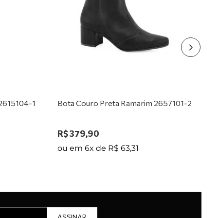
 2615104-1
Bota Couro Preta Ramarim 2657101-2
R$
379
,
90
ou em
6
x de
R$
63
,
31
ASSINAR