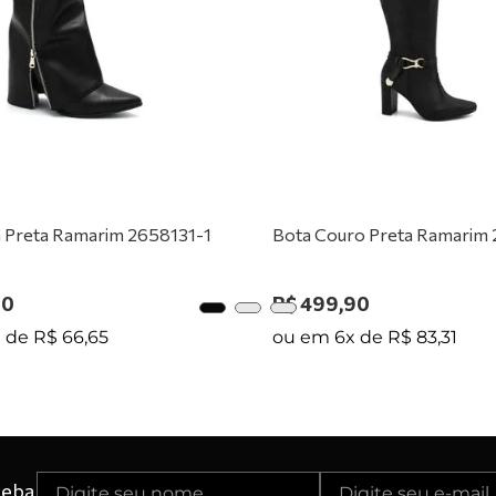
0
º
tênis preto
 Preta Ramarim 2658131-1
Bota Couro Preta Ramarim
90
R$
499
,
90
x de
R$
66
,
65
ou em
6
x de
R$
83
,
31
ceba