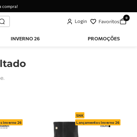
a compra!
0
Login
Favoritos
INVERNO 26
PROMOÇÕES
ltado
e.
SNK
 Inverno 26
Lançamentos Inverno 26