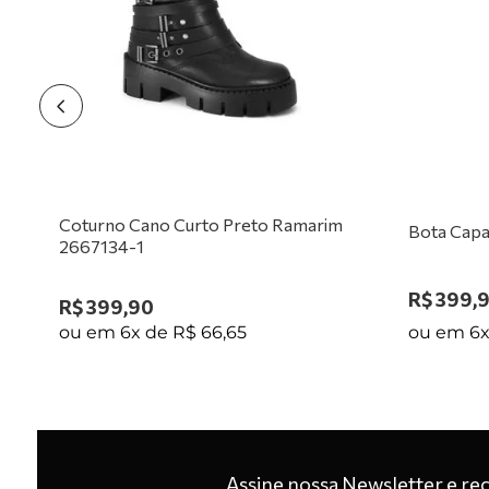
1
Coturno Cano Curto Preto Ramarim
Bota Capa
2667134-1
R$
399
,
R$
399
,
90
ou em
6
ou em
6
x de
R$
66
,
65
Assine nossa Newsletter e re