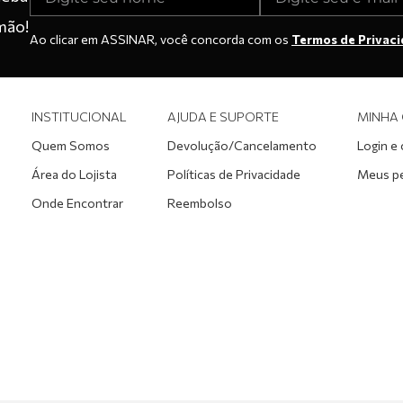
mão!
Ao clicar em ASSINAR, você concorda com os
Termos de Privac
INSTITUCIONAL
AJUDA E SUPORTE
MINHA
Quem Somos
Devolução/Cancelamento
Login e
Área do Lojista
Políticas de Privacidade
Meus p
Onde Encontrar
Reembolso