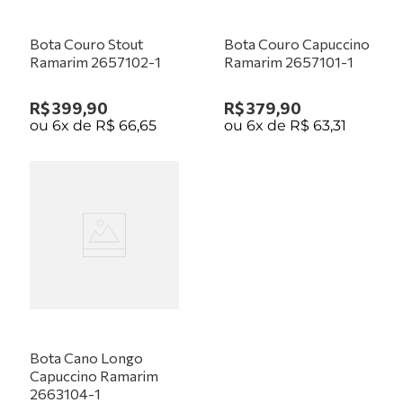
Bota Couro Stout
Bota Couro Capuccino
Ramarim 2657102-1
Ramarim 2657101-1
R$
399
,
90
R$
379
,
90
ou
6
x de
R$
66
,
65
ou
6
x de
R$
63
,
31
Bota Cano Longo
Capuccino Ramarim
2663104-1