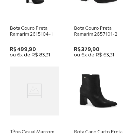
Bota Couro Preta
Bota Couro Preta
Ramarim 2615104-1
Ramarim 2657101-2
R$
499
,
90
R$
379
,
90
ou
6
x de
R$
83
,
31
ou
6
x de
R$
63
,
31
Tênis Casual Marrom
Bota Cano Curto Preta