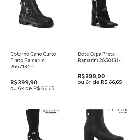
9
º
tênis branco
10
º
tênis preto
Coturno Cano Curto
Bota Capa Preta
Preto Ramarim
Ramarim 2658131-1
2667134-1
R$
399
,
90
R$
399
,
90
ou
6
x de
R$
66
,
65
ou
6
x de
R$
66
,
65