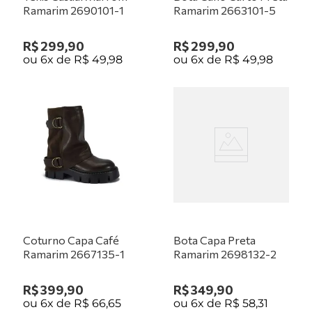
Ramarim 2690101-1
Ramarim 2663101-5
R$
299
,
90
R$
299
,
90
ou
6
x de
R$
49
,
98
ou
6
x de
R$
49
,
98
Coturno Capa Café
Bota Capa Preta
Ramarim 2667135-1
Ramarim 2698132-2
R$
399
,
90
R$
349
,
90
ou
6
x de
R$
66
,
65
ou
6
x de
R$
58
,
31