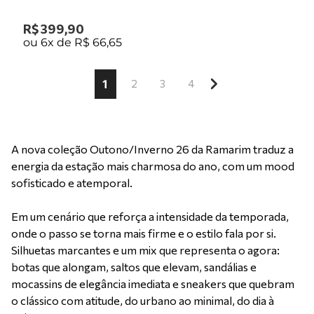
R$
399
,
90
ou
6
x de
R$
66
,
65
1
2
3
4
A nova coleção Outono/Inverno 26 da Ramarim traduz a
energia da estação mais charmosa do ano, com um mood
sofisticado e atemporal.
Em um cenário que reforça a intensidade da temporada,
onde o passo se torna mais firme e o estilo fala por si.
Silhuetas marcantes e um mix que representa o agora:
botas que alongam, saltos que elevam, sandálias e
mocassins de elegância imediata e sneakers que quebram
o clássico com atitude, do urbano ao minimal, do dia à