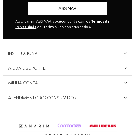
ASSINAR
Ao clicar em ASSINAR, você concorda com os
Termos de
Privacidade
e autoriza o uso dos seus dados.
INSTITUCIONAL
Quem Somos
AJUDA E SUPORTE
Área do Lojista
Devolução/Cancelamento
MINHA CONTA
Onde Encontrar
Políticas de Privacidade
Login e cadastro
ATENDIMENTO AO CONSUMIDOR
Meus pedidos
Dúvidas sobre o seu pedido
Abrir formulário de SAC
Atendimento via WhatsApp: (51) 2160-0740