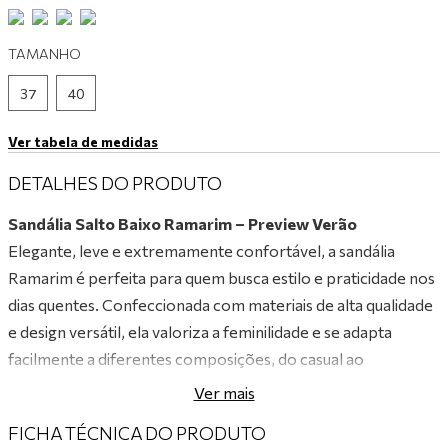
9
º
tênis branco
TAMANHO
10
º
tênis preto
37
40
Ver tabela de medidas
DETALHES DO PRODUTO
Sandália Salto Baixo Ramarim – Preview Verão
Elegante, leve e extremamente confortável, a sandália
Ramarim é perfeita para quem busca estilo e praticidade nos
dias quentes. Confeccionada com materiais de alta qualidade
e design versátil, ela valoriza a feminilidade e se adapta
facilmente a diferentes composições, do casual ao
sofisticado. Com salto baixo e estável, proporciona bem-
Ver mais
estar durante todo o dia, sem abrir mão de um visual
FICHA TÉCNICA DO PRODUTO
moderno e charmoso.