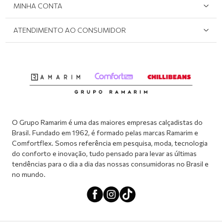
MINHA CONTA
Onde Encontrar
Políticas de Privacidade
Login e cadastro
ATENDIMENTO AO CONSUMIDOR
Meus pedidos
Dúvidas sobre o seu pedido
Abrir formulário de SAC
Atendimento via WhatsApp: (51) 2160-0740
Segunda à sexta-feira: 8h às 11h / 13:30h às 17h
O Grupo Ramarim é uma das maiores empresas calçadistas do
Brasil. Fundado em 1962, é formado pelas marcas Ramarim e
Comfortflex. Somos referência em pesquisa, moda, tecnologia
do conforto e inovação, tudo pensado para levar as últimas
tendências para o dia a dia das nossas consumidoras no Brasil e
no mundo.