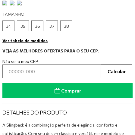
9
º
mocassim
TAMANHO
10
º
tênis preto
34
35
36
37
38
Ver tabela de medidas
VEJA AS MELHORES OFERTAS PARA O SEU CEP.
Não sei o meu CEP
Calcular
Comprar
DETALHES DO PRODUTO
A Slingback é a combinação perfeita de elegância, conforto e
sofisticação. Com seu design clássico e versátil, esse modelo se