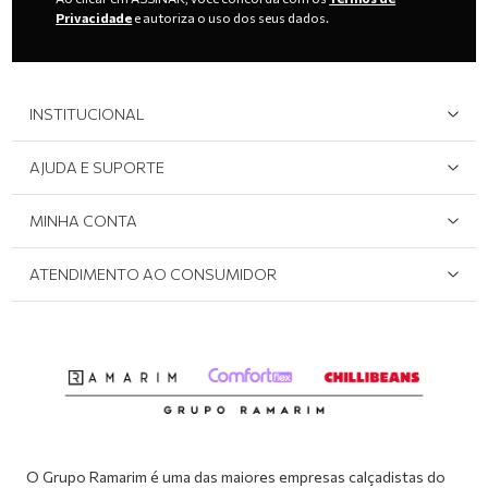
Privacidade
e autoriza o uso dos seus dados.
INSTITUCIONAL
Quem Somos
AJUDA E SUPORTE
Área do Lojista
Devolução/Cancelamento
MINHA CONTA
Onde Encontrar
Políticas de Privacidade
Login e cadastro
ATENDIMENTO AO CONSUMIDOR
Meus pedidos
Dúvidas sobre o seu pedido
Abrir formulário de SAC
Atendimento via WhatsApp: (51) 2160-0740
Segunda à sexta-feira: 8h às 11h / 13:30h às 17h
O Grupo Ramarim é uma das maiores empresas calçadistas do