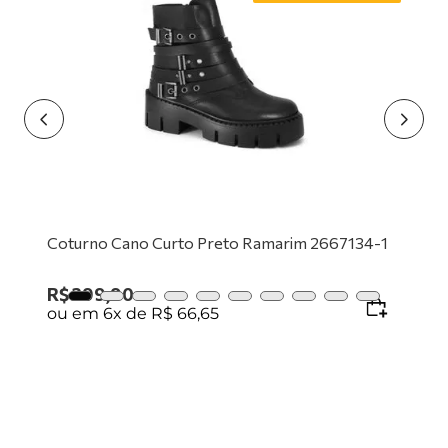
9
º
tênis branco
10
º
tênis preto
Coturno Cano Curto Preto Ramarim 2667134-1
R$
399
,
90
ou em
6
x de
R$
66
,
65