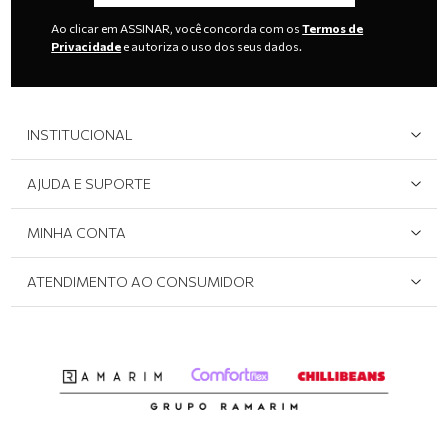
Ao clicar em ASSINAR, você concorda com os
Termos de
Privacidade
e autoriza o uso dos seus dados.
INSTITUCIONAL
Quem Somos
AJUDA E SUPORTE
Área do Lojista
Devolução/Cancelamento
MINHA CONTA
Onde Encontrar
Políticas de Privacidade
Login e cadastro
ATENDIMENTO AO CONSUMIDOR
Meus pedidos
Dúvidas sobre o seu pedido
Abrir formulário de SAC
Atendimento via WhatsApp: (51) 2160-0740
Segunda à sexta-feira: 8h às 11h / 13:30h às 17h