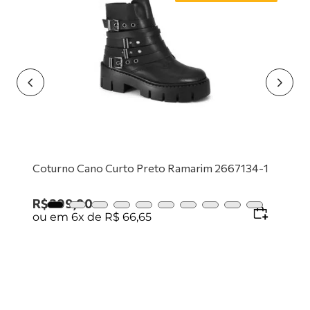
9
º
tênis branco
10
º
tênis preto
Coturno Cano Curto Preto Ramarim 2667134-1
R$
399
,
90
ou em
6
x de
R$
66
,
65