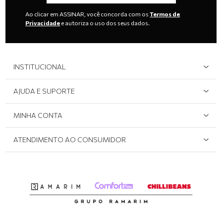
Ao clicar em ASSINAR, você concorda com os
Termos de
Privacidade
e autoriza o uso dos seus dados.
INSTITUCIONAL
Quem Somos
AJUDA E SUPORTE
Área do Lojista
Devolução/Cancelamento
MINHA CONTA
Onde Encontrar
Políticas de Privacidade
Login e cadastro
ATENDIMENTO AO CONSUMIDOR
Meus pedidos
Dúvidas sobre o seu pedido
Abrir formulário de SAC
Atendimento via WhatsApp: (51) 2160-0740
Segunda à sexta-feira: 8h às 11h / 13:30h às 17h