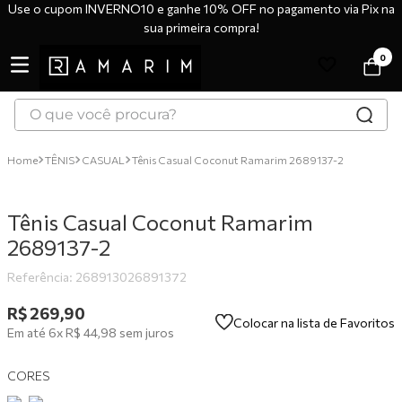
Use o cupom INVERNO10 e ganhe 10% OFF no pagamento via Pix na
sua primeira compra!
0
O que você procura?
TERMOS MAIS BUSCADOS
TÊNIS
CASUAL
Tênis Casual Coconut Ramarim 2689137-2
1
º
tênis
2
º
bota
Tênis Casual Coconut Ramarim
3
º
sandália
2689137-2
4
º
botas
Referência
:
268913026891372
5
º
scarpin
R$
269
,
90
Colocar na lista de Favoritos
Em até
6
x
R$
44
,
98
sem juros
6
º
tênis casual
7
º
tamanco
CORES
8
º
mocassim