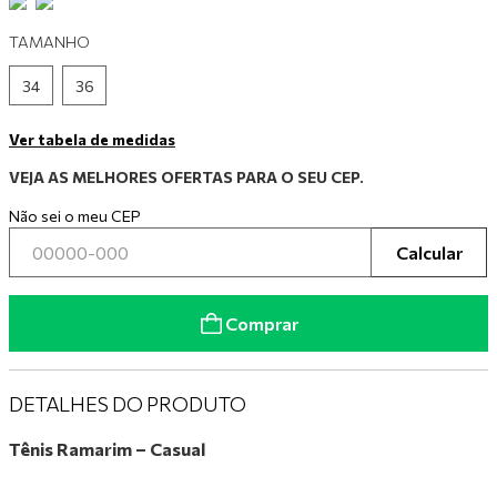
9
º
tênis preto
TAMANHO
10
º
tênis branco
34
36
Ver tabela de medidas
VEJA AS MELHORES OFERTAS PARA O SEU CEP.
Não sei o meu CEP
Calcular
Comprar
DETALHES DO PRODUTO
Tênis Ramarim – Casual