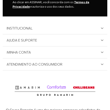
Ao clicar em ASSINAR, você concorda com os
Termos de
Privacidade
e autoriza o uso dos seus dados.
INSTITUCIONAL
Quem Somos
AJUDA E SUPORTE
Área do Lojista
Devolução/Cancelamento
MINHA CONTA
Onde Encontrar
Políticas de Privacidade
Login e cadastro
ATENDIMENTO AO CONSUMIDOR
Meus pedidos
Dúvidas sobre o seu pedido
Abrir formulário de SAC
Atendimento via WhatsApp: (51) 2160-0740
Segunda à sexta-feira: 8h às 11h / 13:30h às 17h
O Grupo Ramarim é uma das maiores empresas calçadistas do