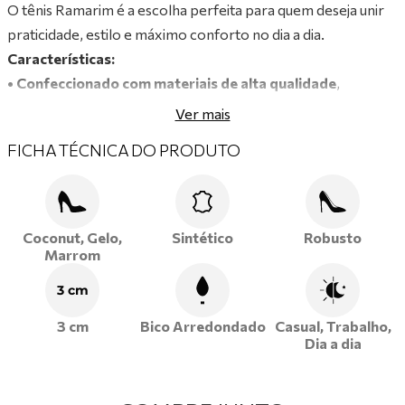
O tênis Ramarim é a escolha perfeita para quem deseja unir
praticidade, estilo e máximo conforto no dia a dia.
Características:
• Confeccionado com materiais de alta qualidade
,
assegurando durabilidade, flexibilidade e excelente ajuste
Ver mais
aos pés.
FICHA TÉCNICA DO PRODUTO
•
Detalhes delicados,
que agregam charme e personalidade
ao modelo.
• Fechamento em atacador
, oferecendo ajuste firme e
segurança ao caminhar.
Coconut, Gelo,
Sintético
Robusto
• Palmilha acolchoada
, que proporciona bem-estar mesmo
Marrom
durante longos períodos de uso
3 cm
• Solado leve e macio,
garantindo conforto prolongado e
3 cm
Bico Arredondado
Casual, Trabalho,
absorção de impacto.
Dia a dia
Garanta já seu Tênis Ramarim e aproveite o melhor da moda
feminina com conforto, estilo e autenticidade em cada passo!