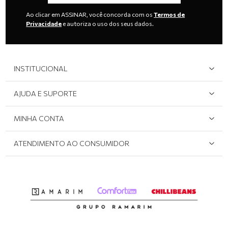
Ao clicar em ASSINAR, você concorda com os
Termos de
Privacidade
e autoriza o uso dos seus dados.
INSTITUCIONAL
Quem Somos
AJUDA E SUPORTE
Área do Lojista
Devolução/Cancelamento
MINHA CONTA
Onde Encontrar
Políticas de Privacidade
Login e cadastro
ATENDIMENTO AO CONSUMIDOR
Meus pedidos
Dúvidas sobre o seu pedido
Abrir formulário de SAC
Atendimento via WhatsApp: (51) 2160-0740
Segunda à sexta-feira: 8h às 11h / 13:30h às 17h