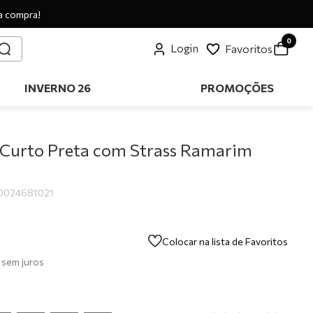
a compra!
0
Login
Favoritos
INVERNO 26
PROMOÇÕES
 Curto Preta com Strass Ramarim
0024681021
Colocar na lista de Favoritos
sem juros