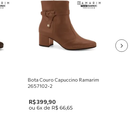
 ou para destacar-se em qualquer estação
, esta bota é o
feito para qualquer guarda-roupa feminino exigente.
esmo!
ira as outras opções de
Botas Femininas Ramarim!
Bota Couro Capuccino Ramarim
2657102-2
R$
399
,
90
ou
6
x de
R$
66
,
65