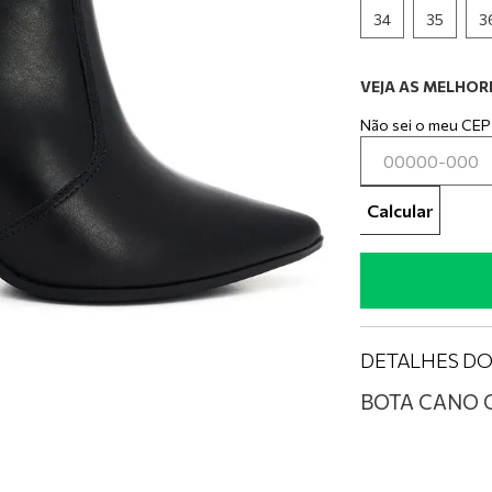
0
º
tênis branco
34
35
3
VEJA AS MELHORE
Não sei o meu CEP
Calcular
DETALHES D
BOTA CANO 