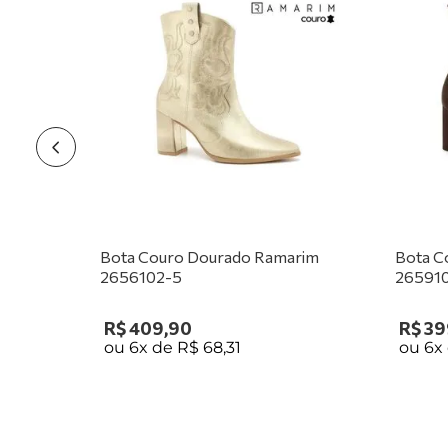
Bota Couro Dourado Ramarim
Bota C
2656102-5
26591
R$
409
,
90
R$
39
ou
6
x de
R$
68
,
31
ou
6
x