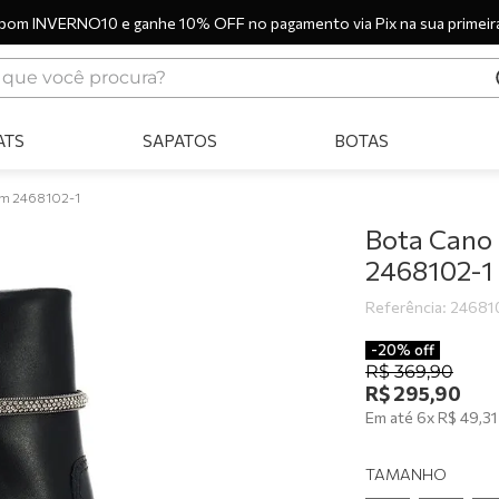
pom INVERNO10 e ganhe 10% OFF no pagamento via Pix na sua primeir
ue você procura?
ERMOS MAIS BUSCADOS
ATS
SAPATOS
BOTAS
tênis
bota
im 2468102-1
sandália
Bota Cano
2468102-1
botas
Referência
:
24681
scarpin
tênis casual
-
20%
off
R$
369
,
90
tamanco
R$
295
,
90
Em até
6
x
R$
49
,
31
mocassim
tênis preto
TAMANHO