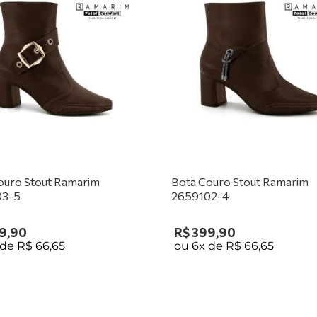
frio do inverno
complemento per
Compre hoje m
Aproveite e conf
ouro Stout Ramarim
Bota Couro Stout Ramarim
03-5
2659102-4
9
,
90
R$
399
,
90
 de
R$
66
,
65
ou
6
x de
R$
66
,
65