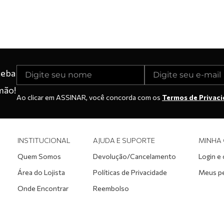
ceba
mão!
Ao clicar em ASSINAR, você concorda com os
Termos de Privac
INSTITUCIONAL
AJUDA E SUPORTE
MINHA
Quem Somos
Devolução/Cancelamento
Login e
Área do Lojista
Políticas de Privacidade
Meus p
Onde Encontrar
Reembolso