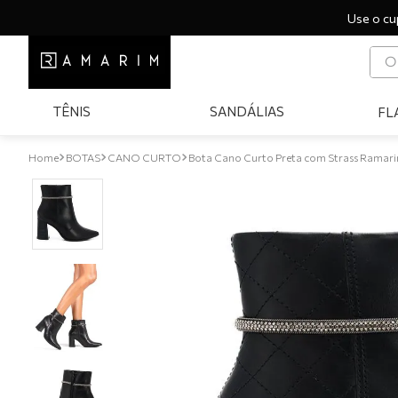
Use o cu
O q
T
TÊNIS
SANDÁLIAS
FL
1
º
2
º
BOTAS
CANO CURTO
Bota Cano Curto Preta com Strass Ramar
3
º
4
º
5
º
6
º
7
º
8
º
9
º