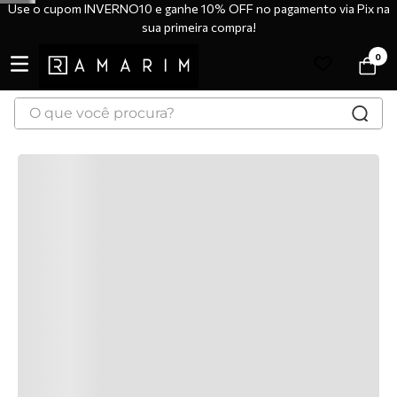
Use o cupom INVERNO10 e ganhe 10% OFF no pagamento via Pix na
sua primeira compra!
0
O que você procura?
TERMOS MAIS BUSCADOS
1
º
tênis
2
º
bota
3
º
sandália
4
º
botas
5
º
scarpin
6
º
tênis casual
7
º
tamanco
8
º
mocassim