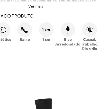
se destaca pelos detalhes em correntes metálicas
que
Ver mais
ue de personalidade e sofisticação ao visual. Fabricada
 alta qualidade
, ela proporciona durabilidade e um
ajuste
CA DO PRODUTO
 seus pés
, garantindo o máximo de conforto durante todo
1 cm
ntético
Baixo
1 cm
Bico
Casual,
Arredondado
Trabalho,
Dia a dia