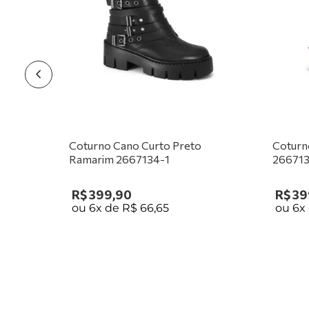
Coturno Cano Curto Preto
Coturn
Ramarim 2667134-1
266713
R$
399
,
90
R$
39
ou
6
x de
R$
66
,
65
ou
6
x