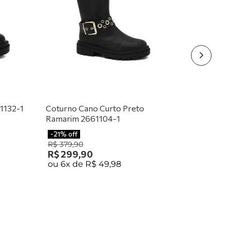
1132-1
Coturno Cano Curto Preto
Ramarim 2661104-1
-
21%
off
R$
379
,
90
R$
299
,
90
ou
6
x de
R$
49
,
98