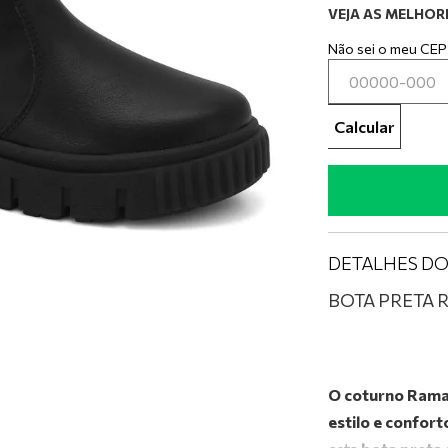
0
º
tênis preto
VEJA AS MELHORE
Não sei o meu CEP
Calcular
DETALHES D
BOTA PRETA 
O coturno Ram
estilo e confor