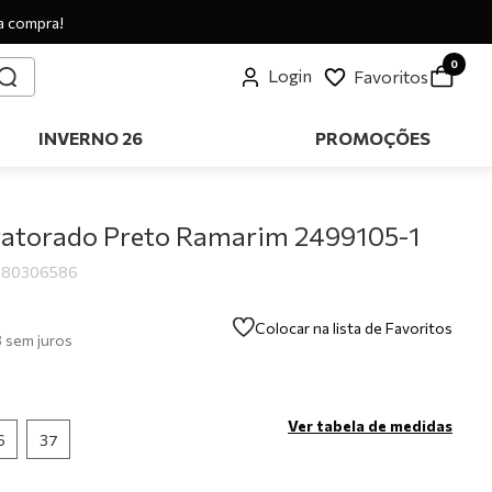
a compra!
0
Login
Favoritos
INVERNO 26
PROMOÇÕES
ratorado Preto Ramarim 2499105-1
080306586
Colocar na lista de Favoritos
8
sem juros
Ver tabela de medidas
6
37