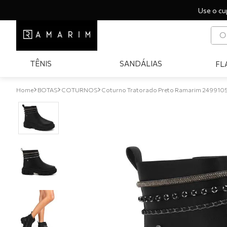
Use o cu
O q
T
TÊNIS
SANDÁLIAS
FL
1
º
2
º
BOTAS
COTURNOS
Coturno Tratorado Preto Ramarim 2499105
3
º
4
º
5
º
6
º
7
º
8
º
9
º