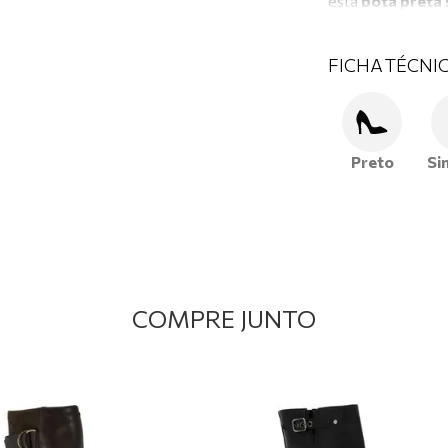
esta
bota preta 
adicionam um toq
com
material de
FICHA TÉCNI
confortável aos
o uso.
Preto
Si
COMPRE JUNTO