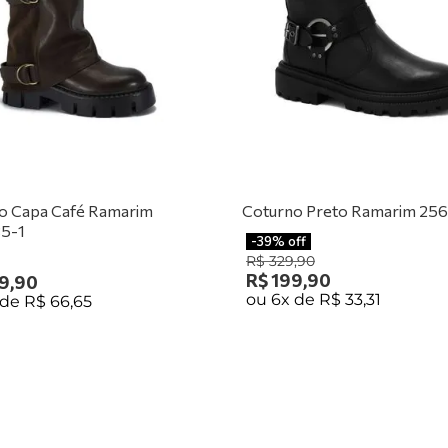
o Capa Café Ramarim
Coturno Preto Ramarim 256
5-1
-
39%
off
R$
329
,
90
R$
199
,
90
9
,
90
ou
6
x de
R$
33
,
31
 de
R$
66
,
65