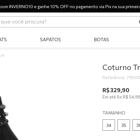
pom INVERNO10 e ganhe 10% OFF no pagamento via Pix na sua primeir
ue você procura?
ERMOS MAIS BUSCADOS
ATS
SAPATOS
BOTAS
tênis
bota
-1
sandália
Coturno T
botas
Referência
:
7900
scarpin
R$
329
,
90
Em até
6
x
R$
54
,
9
tênis casual
tamanco
TAMANHO
tênis branco
34
35
3
mocassim