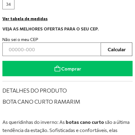
34
9
º
tênis preto
Ver tabela de medidas
10
º
tênis branco
VEJA AS MELHORES OFERTAS PARA O SEU CEP.
Não sei o meu CEP
Calcular
Comprar
DETALHES DO PRODUTO
BOTA CANO CURTO RAMARIM
As queridinhas do inverno: As
botas cano curto
são a última
tendência da estação. Sofisticadas e confortáveis, elas