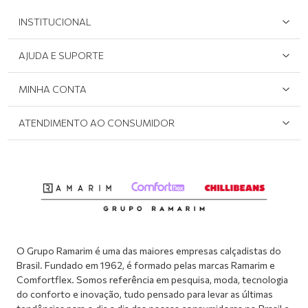
INSTITUCIONAL
Quem Somos
AJUDA E SUPORTE
Área do Lojista
Devolução/Cancelamento
MINHA CONTA
Onde Encontrar
Políticas de Privacidade
Login e cadastro
ATENDIMENTO AO CONSUMIDOR
Meus pedidos
Dúvidas sobre o seu pedido
Abrir formulário de SAC
Atendimento via WhatsApp: (51) 2160-0740
Segunda à sexta-feira: 8h às 11h / 13:30h às 17h
O Grupo Ramarim é uma das maiores empresas calçadistas do
Brasil. Fundado em 1962, é formado pelas marcas Ramarim e
Comfortflex. Somos referência em pesquisa, moda, tecnologia
do conforto e inovação, tudo pensado para levar as últimas