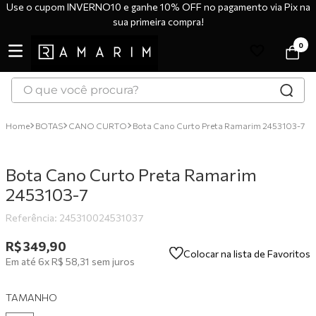
Use o cupom INVERNO10 e ganhe 10% OFF no pagamento via Pix na
sua primeira compra!
0
O que você procura?
TERMOS MAIS BUSCADOS
BOTAS
CANO CURTO
Bota Cano Curto Preta Ramarim 2453103-7
1
º
tênis
2
º
bota
Bota Cano Curto Preta Ramarim
3
º
sandália
2453103-7
4
º
botas
Referência
:
245310024531037
5
º
scarpin
R$
349
,
90
Colocar na lista de Favoritos
Em até
6
x
R$
58
,
31
sem juros
6
º
tênis casual
7
º
tamanco
TAMANHO
8
º
mocassim