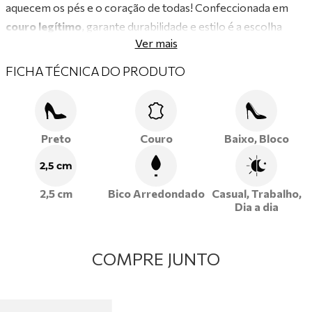
aquecem os pés e o coração de todas! Confeccionada em
couro legítimo
, garante durabilidade e estilo é a escolha
Ver mais
perfeita para
quem busca estilo e conforto durante o
inverno!
FICHA TÉCNICA DO PRODUTO
Preto
Couro
Baixo, Bloco
2,5 cm
2,5 cm
Bico Arredondado
Casual, Trabalho,
Dia a dia
COMPRE JUNTO