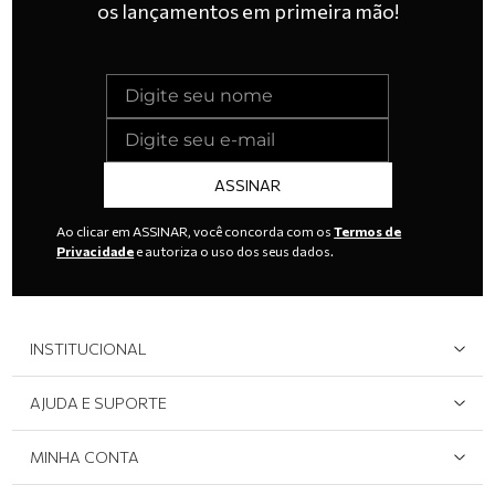
os lançamentos em primeira mão!
ASSINAR
Ao clicar em ASSINAR, você concorda com os
Termos de
Privacidade
e autoriza o uso dos seus dados.
INSTITUCIONAL
Quem Somos
AJUDA E SUPORTE
Área do Lojista
Devolução/Cancelamento
MINHA CONTA
Onde Encontrar
Políticas de Privacidade
Login e cadastro