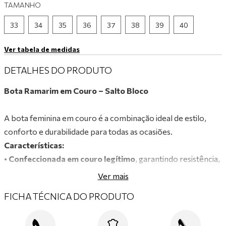
TAMANHO
9
º
tênis branco
33
34
35
36
37
38
39
40
10
º
tênis preto
Ver tabela de medidas
DETALHES DO PRODUTO
Bota Ramarim em Couro – Salto Bloco
A bota feminina em couro é a combinação ideal de estilo,
conforto e durabilidade para todas as ocasiões.
Características:
•
Confeccionada em couro legítimo
, garantindo resistência,
maciez e acabamento premium.
Ver mais
•
Tecnologia Total Confort
, que integra inovação e máximo
FICHA TÉCNICA DO PRODUTO
conforto em um único calçado.
•
Salto bloco médio
, que oferece estabilidade e conforto