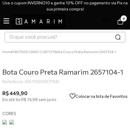
Use o cupom INVERNO10 e ganhe 10% OFF no pagamento via Pix na
sua primeira compra!
0
O que você procura?
TERMOS MAIS BUSCADOS
BOTAS
CANO CURTO
Bota Couro Preta Ramarim 2657104-1
1
º
tênis
2
º
bota
Bota Couro Preta Ramarim 2657104-1
3
º
sandália
Referência
:
265710026571041
4
º
botas
R$
449
,
90
Colocar na lista de Favoritos
5
º
scarpin
Em até
6
x
R$
74
,
98
sem juros
6
º
tênis casual
CORES
7
º
tamanco
8
º
mocassim