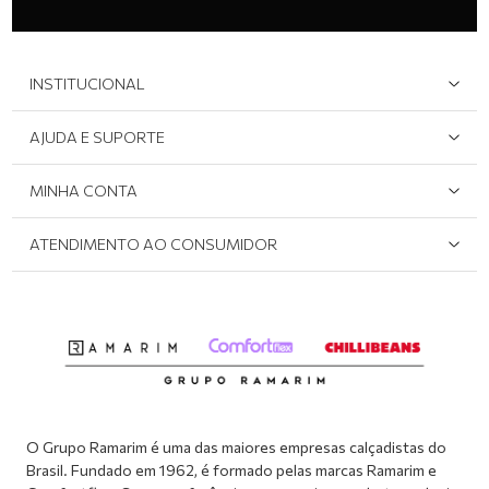
INSTITUCIONAL
Quem Somos
AJUDA E SUPORTE
Área do Lojista
Devolução/Cancelamento
MINHA CONTA
Onde Encontrar
Políticas de Privacidade
Login e cadastro
ATENDIMENTO AO CONSUMIDOR
Meus pedidos
Dúvidas sobre o seu pedido
Abrir formulário de SAC
Atendimento via WhatsApp: (51) 2160-0740
Segunda à sexta-feira: 8h às 11h / 13:30h às 17h
O Grupo Ramarim é uma das maiores empresas calçadistas do
Brasil. Fundado em 1962, é formado pelas marcas Ramarim e