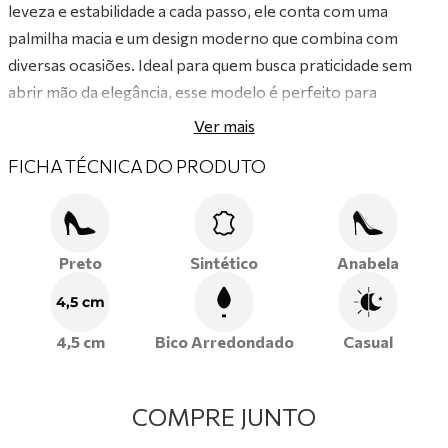
leveza e estabilidade a cada passo, ele conta com uma
palmilha macia e um design moderno que combina com
diversas ocasiões. Ideal para quem busca praticidade sem
abrir mão da elegância, esse modelo é perfeito para
passeios, momentos de lazer e até mesmo para o dia a dia.
Ver mais
Adquira o seu e brilhe a cada passo!
FICHA TÉCNICA DO PRODUTO
Preto
Sintético
Anabela
4,5 cm
4,5 cm
Bico Arredondado
Casual
COMPRE JUNTO