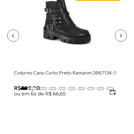
9
º
tênis branco
10
º
tênis preto
Coturno Cano Curto Preto Ramarim 2667134-1
R$
399
,
90
ou em
6
x de
R$
66
,
65