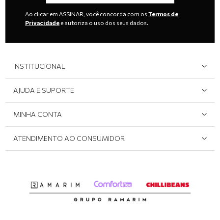
Ao clicar em ASSINAR, você concorda com os
Termos de
Privacidade
e autoriza o uso dos seus dados.
INSTITUCIONAL
Quem Somos
AJUDA E SUPORTE
Área do Lojista
Devolução/Cancelamento
MINHA CONTA
Onde Encontrar
Políticas de Privacidade
Login e cadastro
ATENDIMENTO AO CONSUMIDOR
Meus pedidos
Dúvidas sobre o seu pedido
Abrir formulário de SAC
Atendimento via WhatsApp: (51) 2160-0740
Segunda à sexta-feira: 8h às 11h / 13:30h às 17h