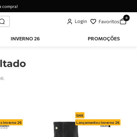
a compra!
0
Login
Favoritos
INVERNO 26
PROMOÇÕES
ltado
e.
SNK
 Inverno 26
Lançamentos Inverno 26