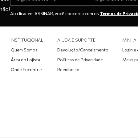
mão!
Ao clicar em ASSINAR, você concorda com os
Termos de Privac
INSTITUCIONAL
AJUDA E SUPORTE
MINHA
Quem Somos
Devolução/Cancelamento
Login e
Área do Lojista
Políticas de Privacidade
Meus p
Onde Encontrar
Reembolso