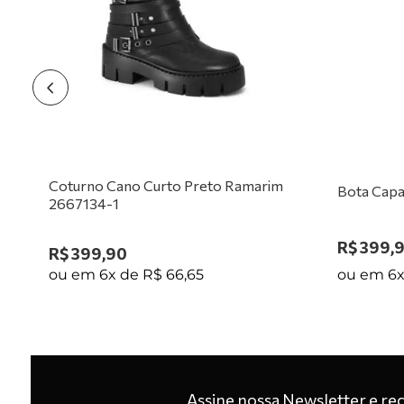
1
Coturno Cano Curto Preto Ramarim
Bota Capa
2667134-1
R$
399
,
R$
399
,
90
ou em
6
ou em
6
x de
R$
66
,
65
Assine nossa Newsletter e re