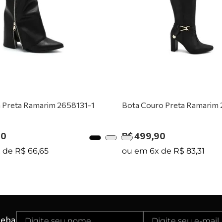
0
º
tênis preto
 Preta Ramarim 2658131-1
Bota Couro Preta Ramarim
90
R$
499
,
90
x de
R$
66
,
65
ou em
6
x de
R$
83
,
31
ceba