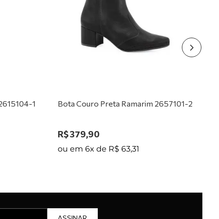
 2615104-1
Bota Couro Preta Ramarim 2657101-2
R$
379
,
90
ou em
6
x de
R$
63
,
31
ASSINAR