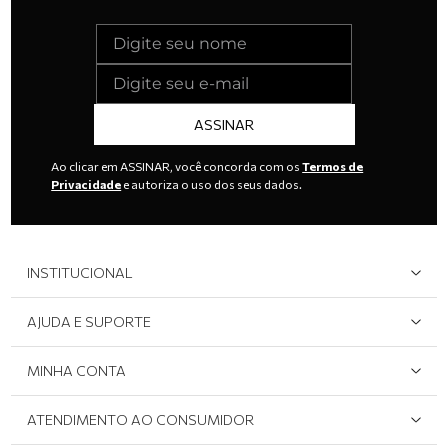
ASSINAR
Ao clicar em ASSINAR, você concorda com os
Termos de
Privacidade
e autoriza o uso dos seus dados.
INSTITUCIONAL
Quem Somos
AJUDA E SUPORTE
Área do Lojista
Devolução/Cancelamento
MINHA CONTA
Onde Encontrar
Políticas de Privacidade
Login e cadastro
ATENDIMENTO AO CONSUMIDOR
Meus pedidos