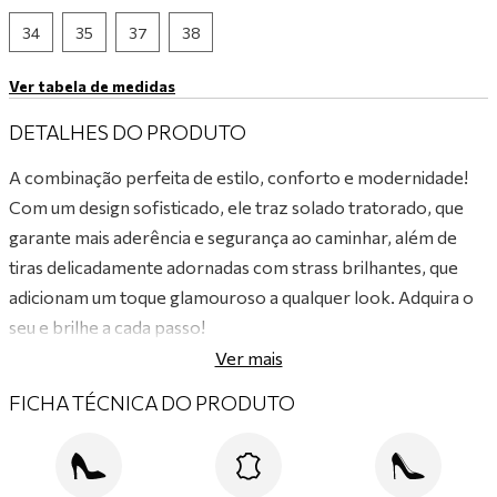
9
º
tênis preto
34
35
37
38
10
º
tênis branco
Ver tabela de medidas
DETALHES DO PRODUTO
A combinação perfeita de estilo, conforto e modernidade!
Com um design sofisticado, ele traz solado tratorado, que
garante mais aderência e segurança ao caminhar, além de
tiras delicadamente adornadas com strass brilhantes, que
adicionam um toque glamouroso a qualquer look. Adquira o
seu e brilhe a cada passo!
Ver mais
FICHA TÉCNICA DO PRODUTO