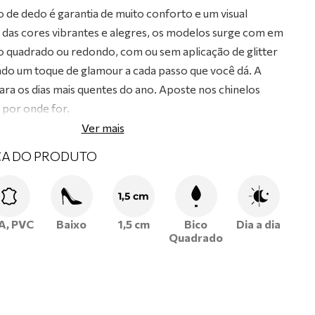
o de dedo é garantia de muito conforto e um visual
das cores vibrantes e alegres, os modelos surge com em
 quadrado ou redondo, com ou sem aplicação de glitter
indo um toque de glamour a cada passo que você dá. A
ara os dias mais quentes do ano. Aposte nos chinelos
e por onde for.
Ver mais
CA DO PRODUTO
1,5 cm
A, PVC
Baixo
1,5 cm
Bico
Dia a dia
Quadrado