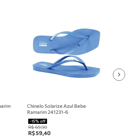
marim
Chinelo Solarize Azul Bebe
Ramarim 241231-6
-
15%
off
R$
69
,
90
R$
59
,
40