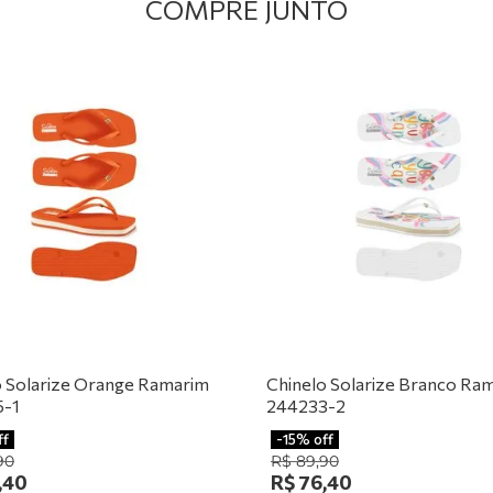
COMPRE JUNTO
o Solarize Orange Ramarim
Chinelo Solarize Branco Ra
5-1
244233-2
ff
-
15%
off
90
R$
89
,
90
,
40
R$
76
,
40