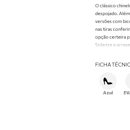
O clássico chinel
despojado. Além 
versões com bico
nas tiras confer
opção certeira p
Solarize e arras
FICHA TÉCNI
Azul
EV