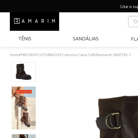
Use o cu
O q
T
TÊNIS
SANDÁLIAS
FL
1
º
2
º
BOTAS
COTURNOS
Coturno Capa Café Ramarim 2667135-1
3
º
4
º
5
º
6
º
7
º
8
º
9
º