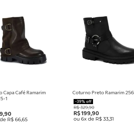
o Capa Café Ramarim
Coturno Preto Ramarim 256
5-1
-
39%
off
R$
329
,
90
R$
199
,
90
9
,
90
ou
6
x de
R$
33
,
31
 de
R$
66
,
65