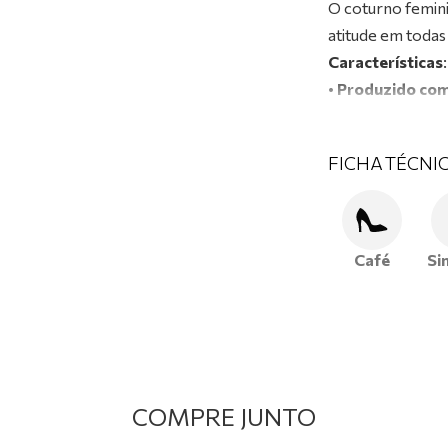
O coturno femini
atitude em todas
Características
:
•
Produzido com 
flexibilidade e ó
•
Palmilha macia
FICHA TÉCNI
•
Detalhes em m
marcante.
•
Solado robust
ao caminhar.
Café
Si
Aposte no coturn
para os seus look
COMPRE JUNTO