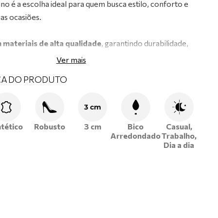
no é a escolha ideal para quem busca estilo, conforto e
 as ocasiões.
materiais de alta qualidade
, garantindo durabilidade,
timo ajuste aos pés.
Ver mais
 e solado resistente
, ideais para o uso diário.
CA DO PRODUTO
etálicos
, proporcionando um acabamento sofisticado e
3 cm
o,
que oferece maior aderência, estabilidade e segurança
ntético
Robusto
3 cm
Bico
Casual,
Arredondado
Trabalho,
Dia a dia
o feminino e leve mais atitude, conforto e modernidade
s!