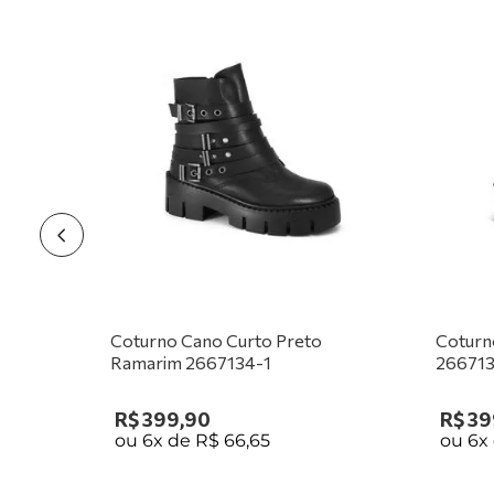
Coturno Cano Curto Preto
Coturn
Ramarim 2667134-1
266713
R$
399
,
90
R$
39
ou
6
x de
R$
66
,
65
ou
6
x