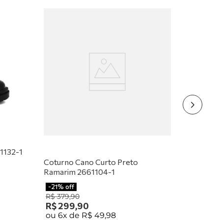
1132-1
Coturno Cano Curto Preto
Ramarim 2661104-1
-
21%
off
R$
379
,
90
R$
299
,
90
ou
6
x de
R$
49
,
98