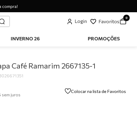
a compra!
0
Login
Favoritos
INVERNO 26
PROMOÇÕES
apa Café Ramarim 2667135-1
3026671351
Colocar na lista de Favoritos
5
sem juros