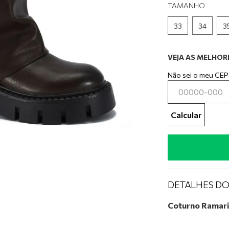
0
º
tênis preto
TAMANHO
33
34
3
VEJA AS MELHORE
Não sei o meu CEP
Calcular
DETALHES D
Coturno Ramar