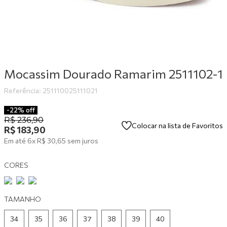
9
º
tênis branco
10
º
tênis preto
Mocassim Dourado Ramarim 2511102-1
Referência
:
251110025111021
-
22%
off
R$
236
,
90
Colocar na lista de Favoritos
R$
183
,
90
Em até
6
x
R$
30
,
65
sem juros
CORES
TAMANHO
34
35
36
37
38
39
40