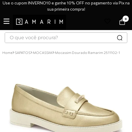
Use o cupom INVERNO10 e ganhe 10% OFF no pagamento via Pix na
sua primeira compra!
0
O que você procura?
TERMOS MAIS BUSCADOS
SAPATOS
MOCASSIM
Mocassim Dourado Ramarim 2511102-1
1
º
tênis
2
º
bota
3
º
sandália
4
º
botas
5
º
scarpin
6
º
tênis casual
7
º
tamanco
8
º
mocassim