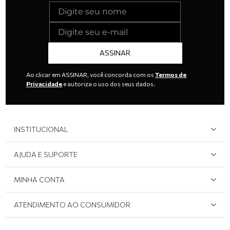
ASSINAR
Ao clicar em ASSINAR, você concorda com os
Termos de
Privacidade
e autoriza o uso dos seus dados.
INSTITUCIONAL
Quem Somos
AJUDA E SUPORTE
Área do Lojista
Devolução/Cancelamento
MINHA CONTA
Onde Encontrar
Políticas de Privacidade
Login e cadastro
ATENDIMENTO AO CONSUMIDOR
Meus pedidos
Dúvidas sobre o seu pedido