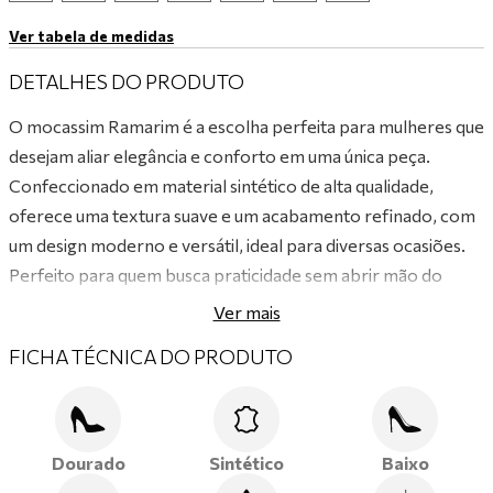
Ver tabela de medidas
DETALHES DO PRODUTO
O mocassim Ramarim é a escolha perfeita para mulheres que
desejam aliar elegância e conforto em uma única peça.
Confeccionado em material sintético de alta qualidade,
oferece uma textura suave e um acabamento refinado, com
um design moderno e versátil, ideal para diversas ocasiões.
Perfeito para quem busca praticidade sem abrir mão do
estilo, esse mocassim é a opção ideal para mulheres que
Ver mais
valorizam conforto, sofisticação e sustentabilidade.
FICHA TÉCNICA DO PRODUTO
Dourado
Sintético
Baixo