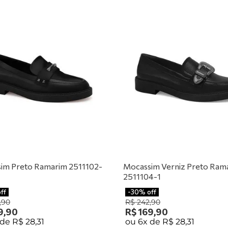
im Preto Ramarim 2511102-
Mocassim Verniz Preto Ram
2511104-1
off
-
30%
off
,
90
R$
242
,
90
9
,
90
R$
169
,
90
 de
R$
28
,
31
ou
6
x de
R$
28
,
31