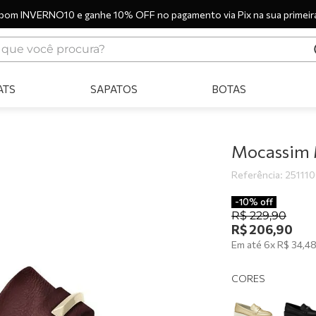
pom INVERNO10 e ganhe 10% OFF no pagamento via Pix na sua primeir
ue você procura?
ERMOS MAIS BUSCADOS
ATS
SAPATOS
BOTAS
tênis
bota
sandália
Mocassim 
botas
Referência
:
25111
scarpin
-
10%
off
R$
229
,
90
tênis casual
R$
206
,
90
Em até
6
x
R$
34
,
4
tamanco
tênis branco
CORES
mocassim