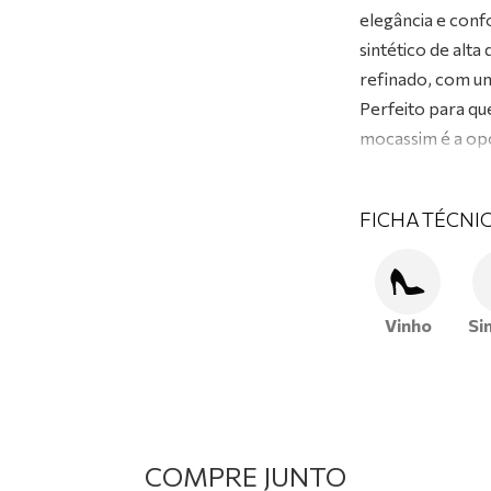
elegância e con
sintético de alt
refinado, com um
Perfeito para qu
mocassim é a opç
sofisticação e su
FICHA TÉCNI
Vinho
Si
COMPRE JUNTO