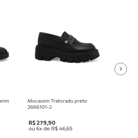
arim
Mocassim Tratorado preto
2666101-2
R$
279
,
90
ou
6
x de
R$
46
,
65