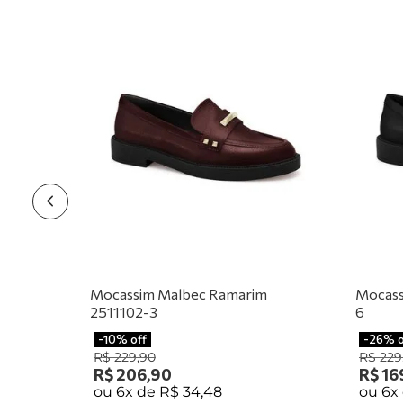
Mocassim Malbec Ramarim
Mocass
2511102-3
6
-
10%
off
-
26%
R$
229
,
90
R$
229
R$
206
,
90
R$
16
ou
6
x de
R$
34
,
48
ou
6
x