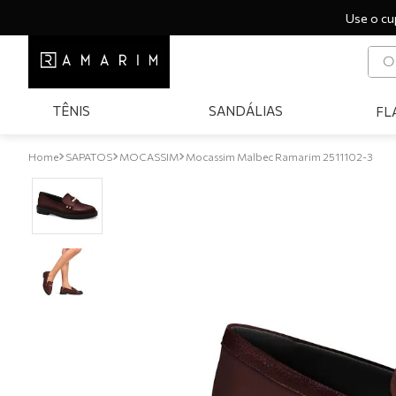
Use o cu
O q
T
TÊNIS
SANDÁLIAS
FL
1
º
2
º
SAPATOS
MOCASSIM
Mocassim Malbec Ramarim 2511102-3
3
º
4
º
5
º
6
º
7
º
8
º
9
º