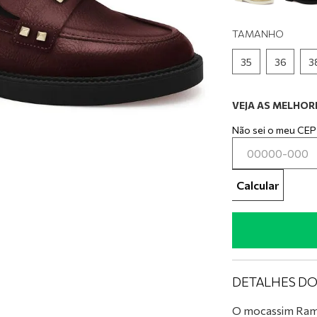
0
º
tênis preto
TAMANHO
35
36
3
VEJA AS MELHORE
Não sei o meu CEP
Calcular
DETALHES D
O mocassim Ramar