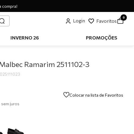
a compra!
0
Login
Favoritos
INVERNO 26
PROMOÇÕES
Malbec Ramarim 2511102-3
0025111023
Colocar na lista de Favoritos
8
sem juros