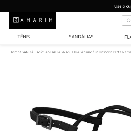
Use o cu
O q
T
TÊNIS
SANDÁLIAS
FL
1
º
2
º
SANDÁLIAS
SANDÁLIAS RASTEIRAS
Sandália Rasteira Preta Ra
3
º
4
º
5
º
6
º
7
º
8
º
9
º