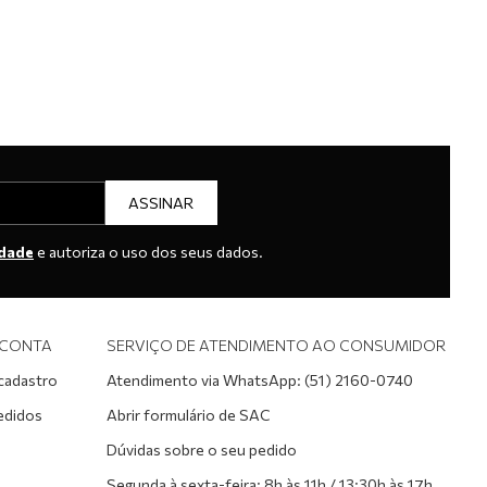
ASSINAR
idade
e autoriza o uso dos seus dados.
 CONTA
SERVIÇO DE ATENDIMENTO AO CONSUMIDOR
 cadastro
Atendimento via WhatsApp: (51) 2160-0740
edidos
Abrir formulário de SAC
Dúvidas sobre o seu pedido
Segunda à sexta-feira: 8h às 11h / 13:30h às 17h