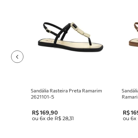
Sandália Rasteira Preta Ramarim
Sandáli
2621101-5
Ramari
R$
169
,
90
R$
16
ou
6
x de
R$
28
,
31
ou
6
x