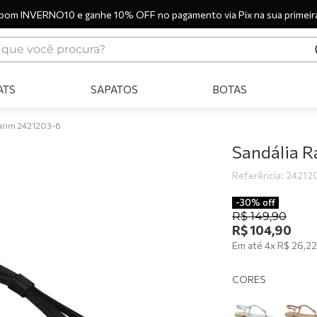
pom INVERNO10 e ganhe 10% OFF no pagamento via Pix na sua primeir
ue você procura?
ERMOS MAIS BUSCADOS
ATS
SAPATOS
BOTAS
tênis
bota
marim 2421203-6
sandália
Sandália R
botas
Referência
:
24212
scarpin
-
30%
off
R$
149
,
90
tênis casual
R$
104
,
90
Em até
4
x
R$
26
,
22
tamanco
mocassim
CORES
tênis branco