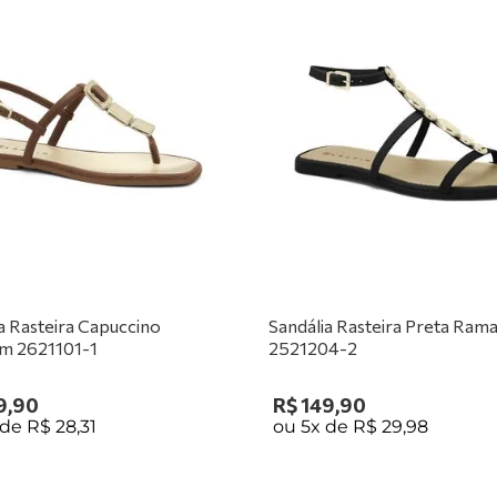
a Rasteira Capuccino
Sandália Rasteira Preta Ram
m 2621101-1
2521204-2
9
,
90
R$
149
,
90
 de
R$
28
,
31
ou
5
x de
R$
29
,
98