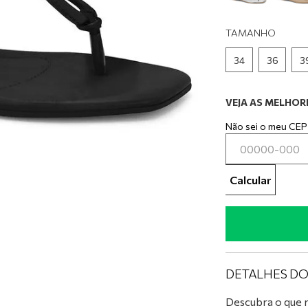
0
º
tênis preto
TAMANHO
34
36
3
VEJA AS MELHORE
Não sei o meu CEP
Calcular
DETALHES D
Descubra o que r