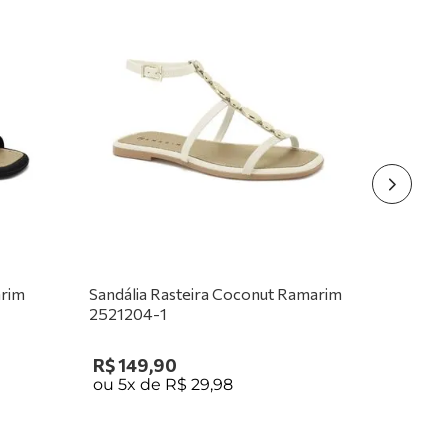
arim
Sandália Rasteira Coconut Ramarim
2521204-1
R$
149
,
90
ou
5
x de
R$
29
,
98