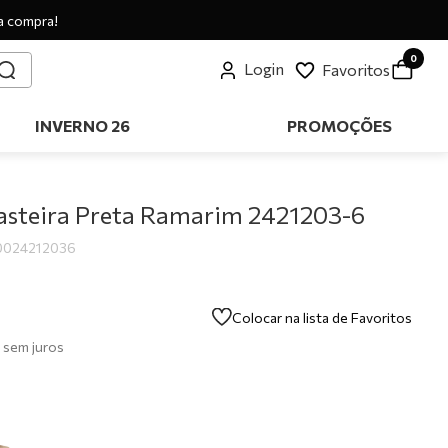
a compra!
0
Login
Favoritos
INVERNO 26
PROMOÇÕES
asteira Preta Ramarim 2421203-6
0024212036
Colocar na lista de Favoritos
sem juros