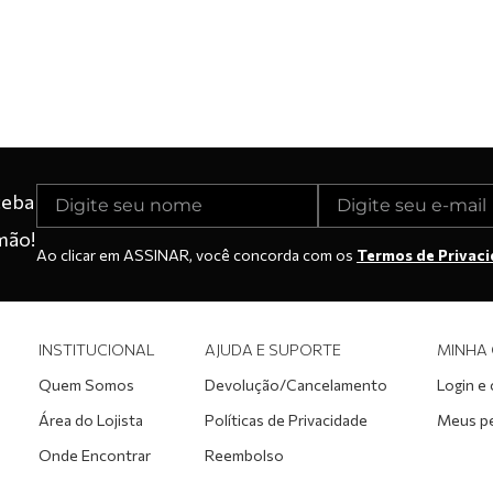
ceba
mão!
Ao clicar em ASSINAR, você concorda com os
Termos de Privac
INSTITUCIONAL
AJUDA E SUPORTE
MINHA
Quem Somos
Devolução/Cancelamento
Login e
Área do Lojista
Políticas de Privacidade
Meus p
Onde Encontrar
Reembolso