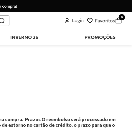
a compra!
0
Login
Favoritos
INVERNO 26
PROMOÇÕES
o na compra. ‎ Prazos O reembolso será processado em
o de estorno no cartão de crédito, o prazo para que o