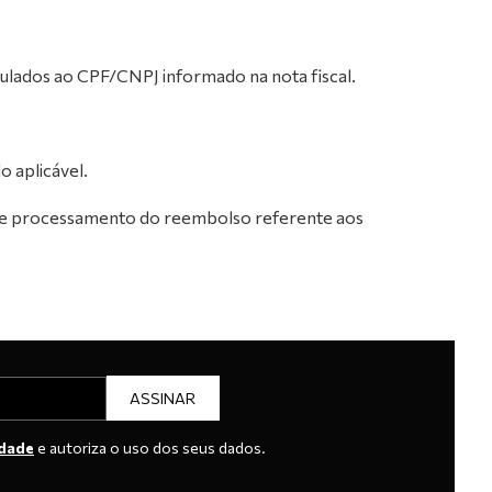
ulados ao CPF/CNPJ informado na nota fiscal.
o aplicável.
se e processamento do reembolso referente aos
ASSINAR
idade
e autoriza o uso dos seus dados.