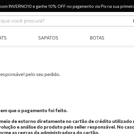
pom INVERNO10 e ganhe 10% OFF no pagamento via Pix na sua primeir
ue você procura?
ERMOS MAIS BUSCADOS
ATS
SAPATOS
BOTAS
tênis
bota
sandália
botas
responsável pelo seu pedido.
scarpin
tênis casual
tamanco
 em que o pagamento foi feito.
tênis branco
r meio de estorno diretamente no cartão de crédito utilizad
mocassim
volução e análise do produto pelo seller responsável. No cas
forme as regras da administradora do cartão.