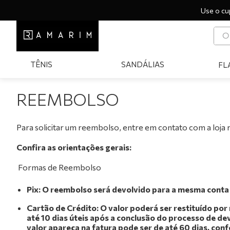
Use o cu
O q
T
TÊNIS
SANDÁLIAS
FL
1
º
2
º
REEMBOLSO
3
º
4
º
Para solicitar um reembolso, entre em contato com a loja 
5
º
Confira as orientações gerais:
6
º
‎ Formas de Reembolso
7
º
Pix: O reembolso será devolvido para a mesma conta
8
º
Cartão de Crédito: O valor poderá ser restituído po
9
º
até 10 dias úteis após a conclusão do processo de de
valor apareça na fatura pode ser de até 60 dias, con