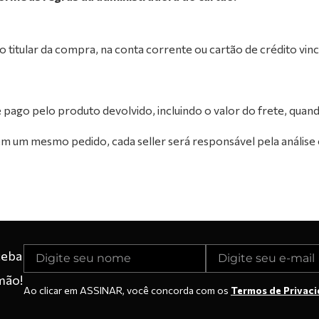
0
º
tênis preto
itular da compra, na conta corrente ou cartão de crédito vinc
pago pelo produto devolvido, incluindo o valor do frete, quand
 em um mesmo pedido, cada seller será responsável pela análi
ceba
mão!
Ao clicar em ASSINAR, você concorda com os
Termos de Privac