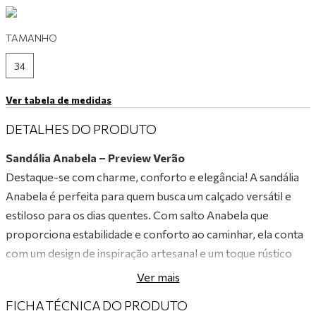
9
º
tênis branco
TAMANHO
10
º
tênis preto
34
Ver tabela de medidas
DETALHES DO PRODUTO
Sandália Anabela – Preview Verão
Destaque-se com charme, conforto e elegância! A sandália
Anabela é perfeita para quem busca um calçado versátil e
estiloso para os dias quentes. Com salto Anabela que
proporciona estabilidade e conforto ao caminhar, ela conta
com um design de inspiração artesanal e um toque rústico
sofisticado, ideal para compor desde produções casuais até
Ver mais
looks de verão mais elaborados, sempre com muito estilo.
FICHA TÉCNICA DO PRODUTO