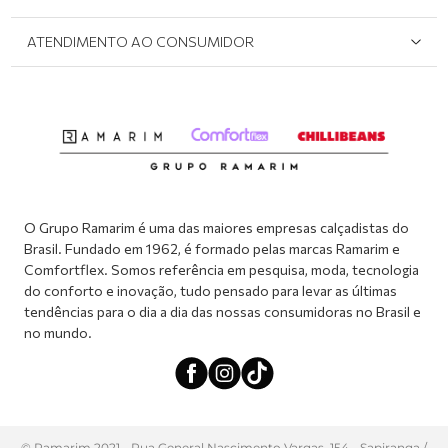
Onde Encontrar
Políticas de Privacidade
Login e cadastro
ATENDIMENTO AO CONSUMIDOR
Meus pedidos
Dúvidas sobre o seu pedido
Abrir formulário de SAC
Atendimento via WhatsApp: (51) 2160-0740
Segunda à sexta-feira: 8h às 11h / 13:30h às 17h
O Grupo Ramarim é uma das maiores empresas calçadistas do
Brasil. Fundado em 1962, é formado pelas marcas Ramarim e
Comfortflex. Somos referência em pesquisa, moda, tecnologia
do conforto e inovação, tudo pensado para levar as últimas
tendências para o dia a dia das nossas consumidoras no Brasil e
no mundo.
© Ramarim 2021 - Rua General Nascimento Vargas, 154 - Sapiranga /