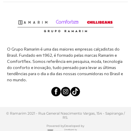
Meus pedidos
Dúvidas sobre o seu pedido
Abrir formulário de SAC
Atendimento via WhatsApp: (51) 2160-0740
Segunda à sexta-feira: 8h às 11h / 13:30h às 17h
O Grupo Ramarim é uma das maiores empresas calçadistas do
Brasil. Fundado em 1962, é formado pelas marcas Ramarim e
Comfortflex. Somos referência em pesquisa, moda, tecnologia
do conforto e inovação, tudo pensado para levar as últimas
tendências para o dia a dia das nossas consumidoras no Brasil e
no mundo.
© Ramarim 2021 - Rua General Nascimento Vargas, 154 - Sapiranga /
RS.
Powered by
Developed by