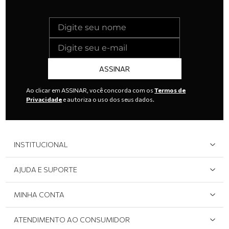
ASSINAR
Ao clicar em ASSINAR, você concorda com os
Termos de
Privacidade
e autoriza o uso dos seus dados.
INSTITUCIONAL
Quem Somos
AJUDA E SUPORTE
Área do Lojista
Devolução/Cancelamento
MINHA CONTA
Onde Encontrar
Políticas de Privacidade
Login e cadastro
ATENDIMENTO AO CONSUMIDOR