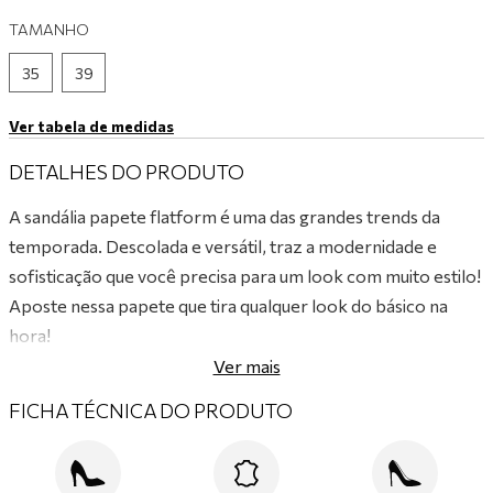
TAMANHO
9
º
tênis branco
10
º
tênis preto
35
39
Ver tabela de medidas
DETALHES DO PRODUTO
A sandália papete flatform é uma das grandes trends da
temporada. Descolada e versátil, traz a modernidade e
sofisticação que você precisa para um look com muito estilo!
Aposte nessa papete que tira qualquer look do básico na
hora!
Ver mais
FICHA TÉCNICA DO PRODUTO