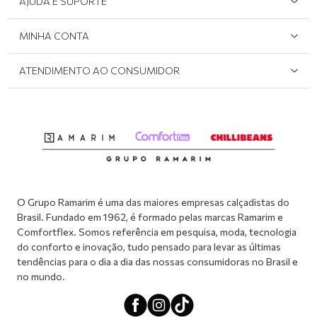
AJUDA E SUPORTE
Área do Lojista
Devolução/Cancelamento
MINHA CONTA
Onde Encontrar
Políticas de Privacidade
Login e cadastro
ATENDIMENTO AO CONSUMIDOR
Meus pedidos
Dúvidas sobre o seu pedido
Abrir formulário de SAC
Atendimento via WhatsApp: (51) 2160-0740
Segunda à sexta-feira: 8h às 11h / 13:30h às 17h
O Grupo Ramarim é uma das maiores empresas calçadistas do
Brasil. Fundado em 1962, é formado pelas marcas Ramarim e
Comfortflex. Somos referência em pesquisa, moda, tecnologia
do conforto e inovação, tudo pensado para levar as últimas
tendências para o dia a dia das nossas consumidoras no Brasil e
no mundo.