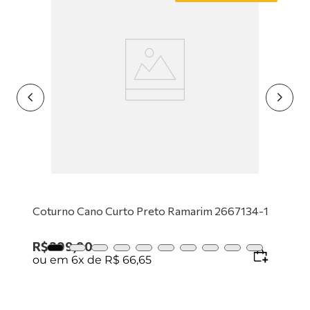
9
º
tênis preto
10
º
tênis branco
Coturno Cano Curto Preto Ramarim 2667134-1
R$
399
,
90
ou em
6
x de
R$
66
,
65