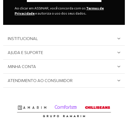
Ao clicar em ASSINAR, você concorda com os
Termos de
Privacidade
e autoriza o uso dos seus dados.
INSTITUCIONAL
Quem Somos
AJUDA E SUPORTE
Área do Lojista
Devolução/Cancelamento
MINHA CONTA
Onde Encontrar
Políticas de Privacidade
Login e cadastro
ATENDIMENTO AO CONSUMIDOR
Meus pedidos
Dúvidas sobre o seu pedido
Abrir formulário de SAC
Atendimento via WhatsApp: (51) 2160-0740
Segunda à sexta-feira: 8h às 11h / 13:30h às 17h