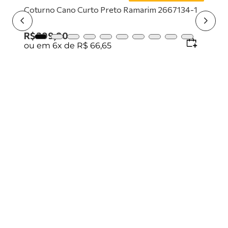
9
º
mocassim
10
º
tênis preto
Coturno Cano Curto Preto Ramarim 2667134-1
R$
399
,
90
ou em
6
x de
R$
66
,
65