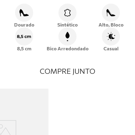
produções casuais com aquele toque de leveza e sofisticação
que só a Ramarim proporciona.
Dourado
Sintético
Alto, Bloco
8,5 cm
8,5 cm
Bico Arredondado
Casual
COMPRE JUNTO