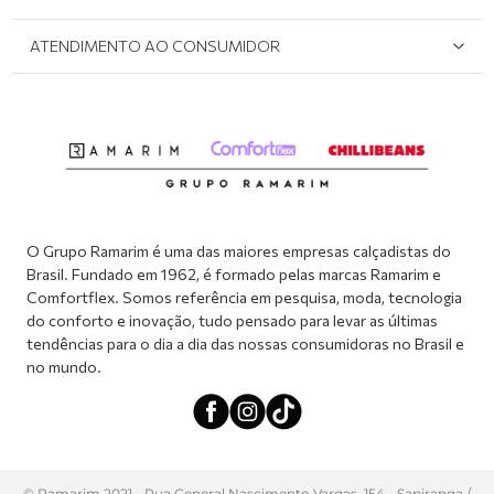
Onde Encontrar
Políticas de Privacidade
Login e cadastro
ATENDIMENTO AO CONSUMIDOR
Meus pedidos
Dúvidas sobre o seu pedido
Abrir formulário de SAC
Atendimento via WhatsApp: (51) 2160-0740
Segunda à sexta-feira: 8h às 11h / 13:30h às 17h
O Grupo Ramarim é uma das maiores empresas calçadistas do
Brasil. Fundado em 1962, é formado pelas marcas Ramarim e
Comfortflex. Somos referência em pesquisa, moda, tecnologia
do conforto e inovação, tudo pensado para levar as últimas
tendências para o dia a dia das nossas consumidoras no Brasil e
no mundo.
© Ramarim 2021 - Rua General Nascimento Vargas, 154 - Sapiranga /