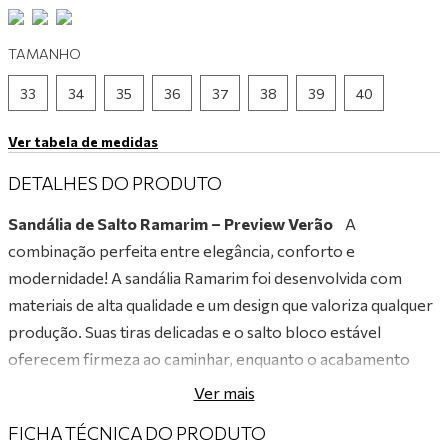
9
º
tênis branco
TAMANHO
10
º
tênis preto
33
34
35
36
37
38
39
40
Ver tabela de medidas
DETALHES DO PRODUTO
Sandália de Salto Ramarim – Preview Verão
A
combinação perfeita entre elegância, conforto e
modernidade! A sandália Ramarim foi desenvolvida com
materiais de alta qualidade e um design que valoriza qualquer
produção. Suas tiras delicadas e o salto bloco estável
oferecem firmeza ao caminhar, enquanto o acabamento
impecável e o visual sofisticado garantem um toque de
Ver mais
charme único. Versátil e estilosa, é ideal para acompanhar
FICHA TÉCNICA DO PRODUTO
você em eventos especiais, no dia a dia de trabalho ou até em