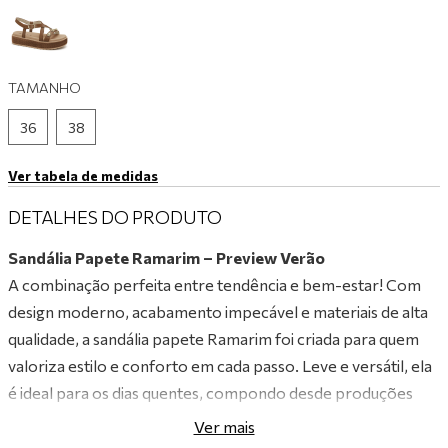
9
º
tênis branco
10
º
tênis preto
TAMANHO
36
38
Ver tabela de medidas
DETALHES DO PRODUTO
Sandália Papete Ramarim – Preview Verão
A combinação perfeita entre tendência e bem-estar! Com
design moderno, acabamento impecável e materiais de alta
qualidade, a sandália papete Ramarim foi criada para quem
valoriza estilo e conforto em cada passo. Leve e versátil, ela
é ideal para os dias quentes, compondo desde produções
casuais até looks mais sofisticados com um toque despojado.
Ver mais
Perfeita para quem deseja aproveitar o verão com elegância