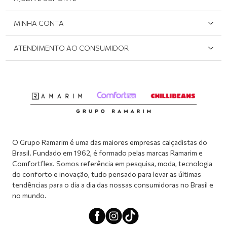
Área do Lojista
Devolução/Cancelamento
MINHA CONTA
Onde Encontrar
Políticas de Privacidade
Login e cadastro
ATENDIMENTO AO CONSUMIDOR
Meus pedidos
Dúvidas sobre o seu pedido
Abrir formulário de SAC
Atendimento via WhatsApp: (51) 2160-0740
Segunda à sexta-feira: 8h às 11h / 13:30h às 17h
O Grupo Ramarim é uma das maiores empresas calçadistas do
Brasil. Fundado em 1962, é formado pelas marcas Ramarim e
Comfortflex. Somos referência em pesquisa, moda, tecnologia
do conforto e inovação, tudo pensado para levar as últimas
tendências para o dia a dia das nossas consumidoras no Brasil e
no mundo.