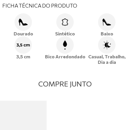
FICHA TÉCNICA DO PRODUTO
e praticidade.
Dourado
Sintético
Baixo
3,5 cm
3,5 cm
Bico Arredondado
Casual, Trabalho,
Dia a dia
COMPRE JUNTO