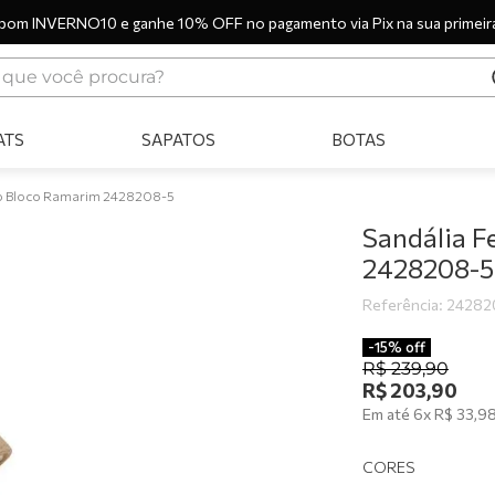
pom INVERNO10 e ganhe 10% OFF no pagamento via Pix na sua primeir
ue você procura?
ERMOS MAIS BUSCADOS
ATS
SAPATOS
BOTAS
tênis
bota
to Bloco Ramarim 2428208-5
sandália
Sandália F
2428208-5
botas
Referência
:
24282
scarpin
tênis casual
-
15%
off
R$
239
,
90
tamanco
R$
203
,
90
Em até
6
x
R$
33
,
9
mocassim
tênis branco
CORES