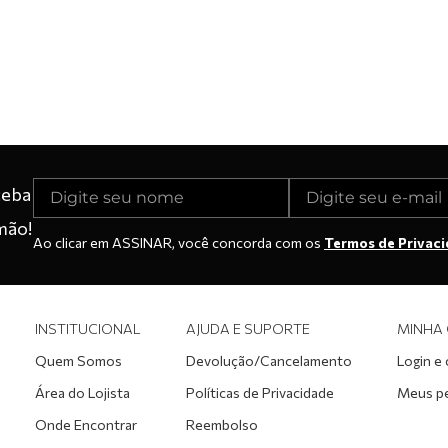
ceba
mão!
Ao clicar em ASSINAR, você concorda com os
Termos de Privac
INSTITUCIONAL
AJUDA E SUPORTE
MINHA
Quem Somos
Devolução/Cancelamento
Login e
Área do Lojista
Políticas de Privacidade
Meus p
Onde Encontrar
Reembolso