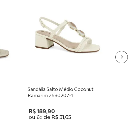
Sandália Salto Médio Coconut
Ramarim 2530207-1
R$
189
,
90
ou
6
x de
R$
31
,
65