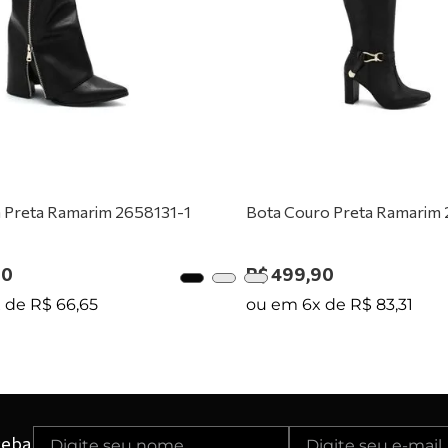
0
º
tênis preto
 Preta Ramarim 2658131-1
Bota Couro Preta Ramarim
90
R$
499
,
90
x de
R$
66
,
65
ou em
6
x de
R$
83
,
31
ceba