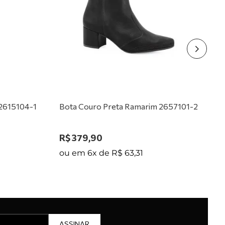
 2615104-1
Bota Couro Preta Ramarim 2657101-2
R$
379
,
90
ou em
6
x de
R$
63
,
31
ASSINAR