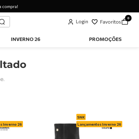
a compra!
0
Login
Favoritos
INVERNO 26
PROMOÇÕES
ltado
e.
SNK
 Inverno 26
Lançamentos Inverno 26