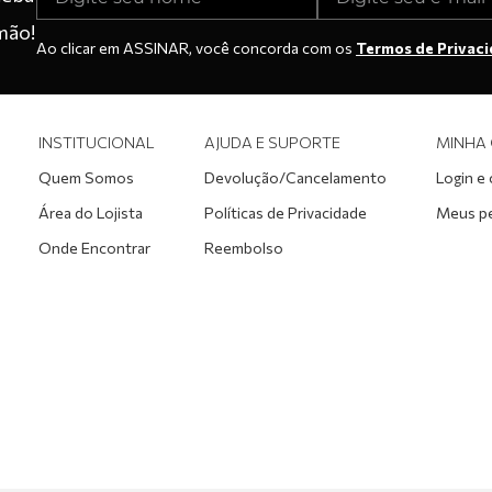
mão!
Ao clicar em ASSINAR, você concorda com os
Termos de Privac
INSTITUCIONAL
AJUDA E SUPORTE
MINHA
Quem Somos
Devolução/Cancelamento
Login e
Área do Lojista
Políticas de Privacidade
Meus p
Onde Encontrar
Reembolso