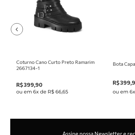
1
Coturno Cano Curto Preto Ramarim
Bota Capa
2667134-1
R$
399
,
R$
399
,
90
ou em
6
ou em
6
x de
R$
66
,
65
Assine nossa Newsletter e re