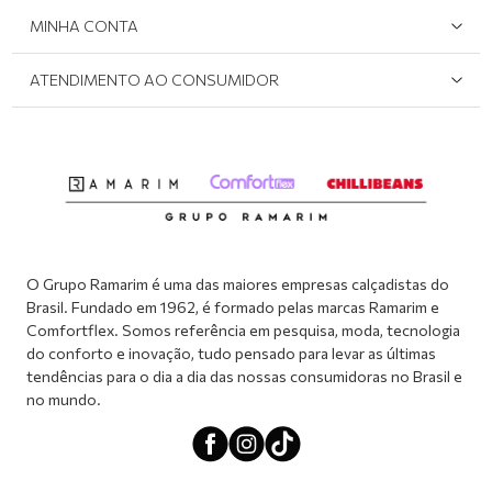
Devolução/Cancelamento
MINHA CONTA
Onde Encontrar
Políticas de Privacidade
Login e cadastro
ATENDIMENTO AO CONSUMIDOR
Meus pedidos
Dúvidas sobre o seu pedido
Abrir formulário de SAC
Atendimento via WhatsApp: (51) 2160-0740
Segunda à sexta-feira: 8h às 11h / 13:30h às 17h
O Grupo Ramarim é uma das maiores empresas calçadistas do
Brasil. Fundado em 1962, é formado pelas marcas Ramarim e
Comfortflex. Somos referência em pesquisa, moda, tecnologia
do conforto e inovação, tudo pensado para levar as últimas
tendências para o dia a dia das nossas consumidoras no Brasil e
no mundo.