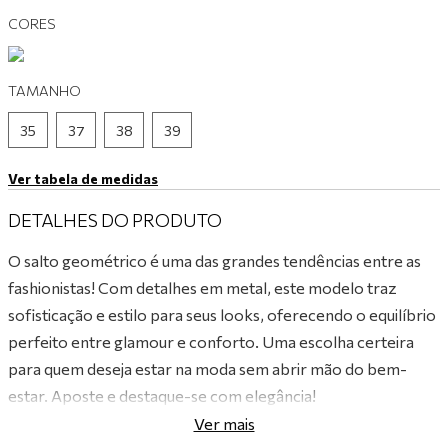
CORES
9
º
mocassim
10
º
tênis preto
TAMANHO
35
37
38
39
Ver tabela de medidas
DETALHES DO PRODUTO
O salto geométrico é uma das grandes tendências entre as
fashionistas! Com detalhes em metal, este modelo traz
sofisticação e estilo para seus looks, oferecendo o equilíbrio
perfeito entre glamour e conforto. Uma escolha certeira
para quem deseja estar na moda sem abrir mão do bem-
estar. Aposte e destaque-se com elegância!
Ver mais