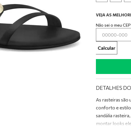
0
º
tênis preto
VEJA AS MELHORE
Não sei o meu CEP
Calcular
DETALHES D
As rasteiras são
conforto e estil
sandália rasteir
montar looks ele