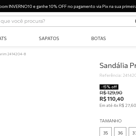
pom INVERNO10 e ganhe 10% OFF no pagamento via Pix na sua primeir
ue você procura?
ERMOS MAIS BUSCADOS
ATS
SAPATOS
BOTAS
tênis
bota
marim 2414204-8
sandália
Sandália P
botas
Referência
:
24142
scarpin
-
15%
off
R$
129
,
90
tênis casual
R$
110
,
40
Em até
4
x
R$
27
,
6
tamanco
mocassim
TAMANHO
tênis branco
35
36
3