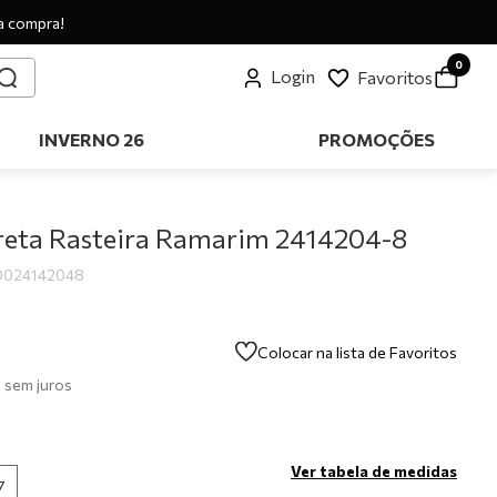
a compra!
0
Login
Favoritos
INVERNO 26
PROMOÇÕES
reta Rasteira Ramarim 2414204-8
0024142048
Colocar na lista de Favoritos
0
sem juros
Ver tabela de medidas
7