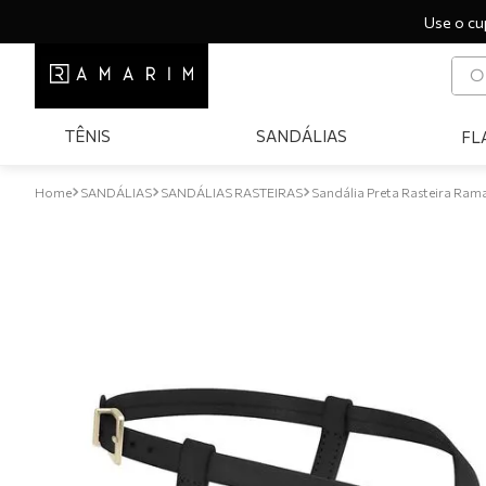
Use o cu
O q
T
TÊNIS
SANDÁLIAS
FL
1
º
2
º
SANDÁLIAS
SANDÁLIAS RASTEIRAS
Sandália Preta Rasteira Ra
3
º
4
º
5
º
6
º
7
º
8
º
9
º