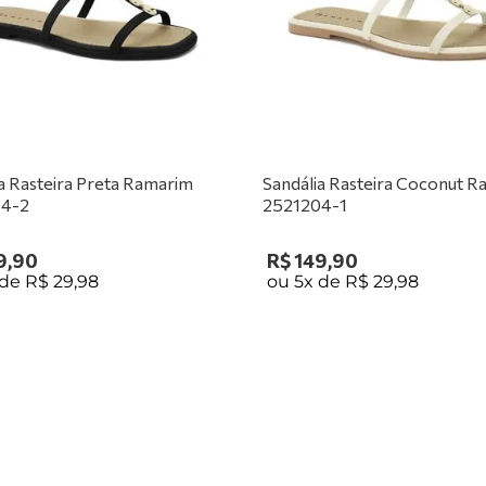
a Rasteira Preta Ramarim
Sandália Rasteira Coconut 
04-2
2521204-1
9
,
90
R$
149
,
90
 de
R$
29
,
98
ou
5
x de
R$
29
,
98