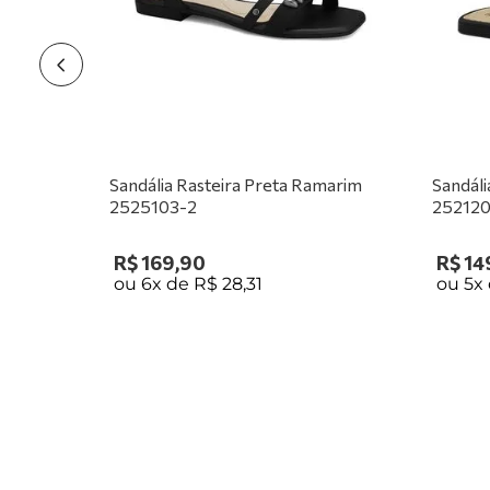
Sandália Rasteira Preta Ramarim
Sandáli
2525103-2
25212
R$
169
,
90
R$
14
ou
6
x de
R$
28
,
31
ou
5
x