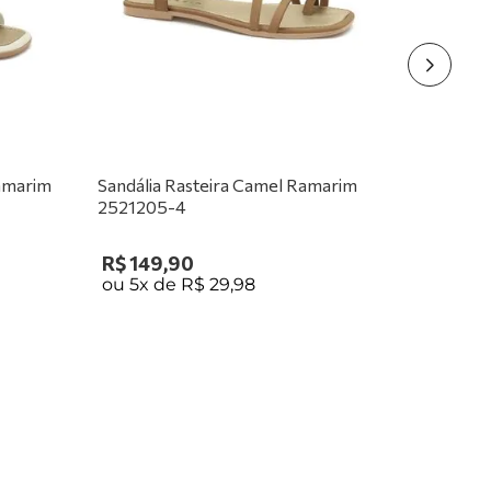
Ramarim
Sandália Rasteira Camel Ramarim
2521205-4
R$
149
,
90
ou
5
x de
R$
29
,
98