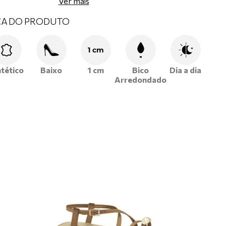
Ver mais
CA DO PRODUTO
1 cm
ntético
Baixo
1 cm
Bico
Dia a dia
Arredondado