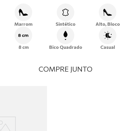
produções casuais com aquele toque de leveza e sofisticação
que só a Ramarim proporciona.
Marrom
Sintético
Alto, Bloco
8 cm
8 cm
Bico Quadrado
Casual
COMPRE JUNTO