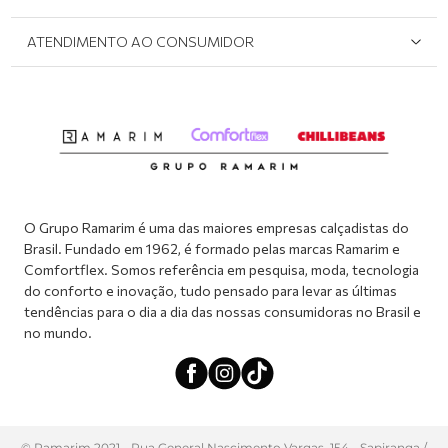
Onde Encontrar
Políticas de Privacidade
Login e cadastro
ATENDIMENTO AO CONSUMIDOR
Meus pedidos
Dúvidas sobre o seu pedido
Abrir formulário de SAC
Atendimento via WhatsApp: (51) 2160-0740
Segunda à sexta-feira: 8h às 11h / 13:30h às 17h
O Grupo Ramarim é uma das maiores empresas calçadistas do
Brasil. Fundado em 1962, é formado pelas marcas Ramarim e
Comfortflex. Somos referência em pesquisa, moda, tecnologia
do conforto e inovação, tudo pensado para levar as últimas
tendências para o dia a dia das nossas consumidoras no Brasil e
no mundo.
© Ramarim 2021 - Rua General Nascimento Vargas, 154 - Sapiranga /