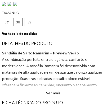
9
º
tênis branco
TAMANHO
10
º
tênis preto
37
38
39
Ver tabela de medidas
DETALHES DO PRODUTO
Sandália de Salto Ramarim – Preview Verão
A combinação perfeita entre elegância, conforto e
modernidade! A sandália Ramarim foi desenvolvida com
materiais de alta qualidade e um design que valoriza qualquer
produção. Suas tiras delicadas e o salto bloco estável
oferecem firmeza ao caminhar, enquanto o acabamento
impecável e o visual sofisticado garantem um toque de
Ver mais
charme único. Versátil e estilosa, é ideal para acompanhar
FICHA TÉCNICA DO PRODUTO
você em eventos especiais, no dia a dia de trabalho ou até em