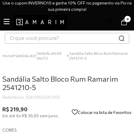
Use o cupom INVERNO10 e ganhe 10% OFF no pagamento via Pix na
sua primeira compra!
0
O que você procura?
TERMOS MAIS BUSCADOS
SANDÁLIAS DE
Sandália Salto Bloco Rum Ramarim
SANDÁLIAS
SALTO
2541210-5
1
º
tênis
2
º
bota
Sandália Salto Bloco Rum Ramarim
3
º
sandália
2541210-5
4
º
botas
Referência
:
254120025412105
5
º
scarpin
R$
219
,
90
6
º
tênis casual
Colocar na lista de Favoritos
Em até
6
x
R$
36
,
65
sem juros
7
º
tamanco
CORES
8
º
mocassim