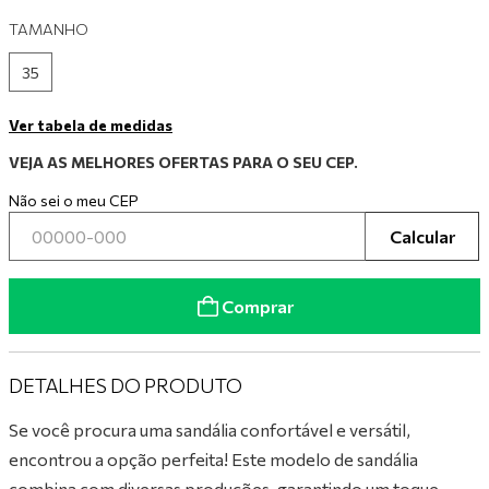
TAMANHO
9
º
tênis preto
10
º
tênis branco
35
Ver tabela de medidas
VEJA AS MELHORES OFERTAS PARA O SEU CEP.
Não sei o meu CEP
Calcular
Comprar
DETALHES DO PRODUTO
Se você procura uma sandália confortável e versátil,
encontrou a opção perfeita! Este modelo de sandália
combina com diversas produções, garantindo um toque