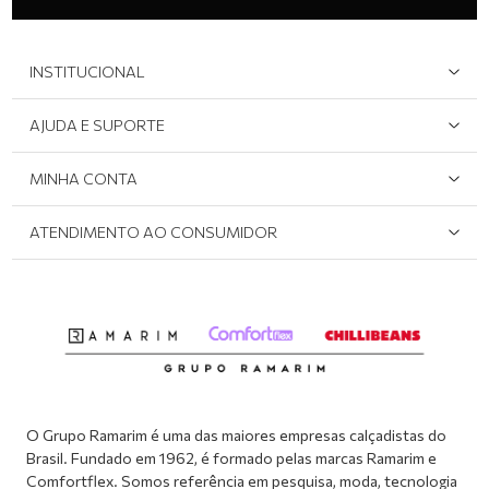
INSTITUCIONAL
Quem Somos
AJUDA E SUPORTE
Área do Lojista
Devolução/Cancelamento
MINHA CONTA
Onde Encontrar
Políticas de Privacidade
Login e cadastro
ATENDIMENTO AO CONSUMIDOR
Meus pedidos
Dúvidas sobre o seu pedido
Abrir formulário de SAC
Atendimento via WhatsApp: (51) 2160-0740
Segunda à sexta-feira: 8h às 11h / 13:30h às 17h
O Grupo Ramarim é uma das maiores empresas calçadistas do
Brasil. Fundado em 1962, é formado pelas marcas Ramarim e
Comfortflex. Somos referência em pesquisa, moda, tecnologia