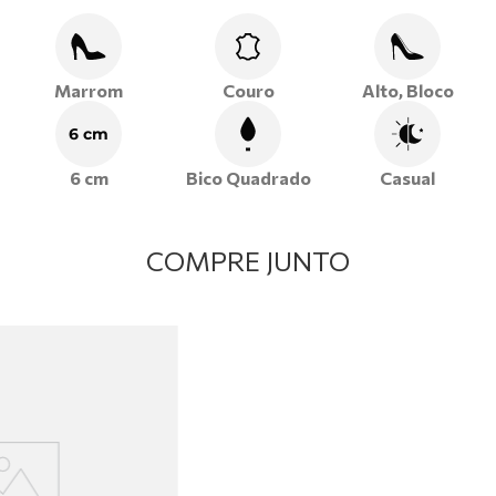
trabalho ou até em produções casuais com aquele toque de
leveza e sofisticação que só a Ramarim proporciona.
Marrom
Couro
Alto, Bloco
6 cm
6 cm
Bico Quadrado
Casual
COMPRE JUNTO