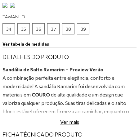
9
º
tênis branco
TAMANHO
10
º
tênis preto
34
35
36
37
38
39
Ver tabela de medidas
DETALHES DO PRODUTO
Sandália de Salto Ramarim – Preview Verão
A combinação perfeita entre elegância, conforto e
modernidade! A sandália Ramarim foi desenvolvida com
materiais em
COURO
de alta qualidade e um design que
valoriza qualquer produção. Suas tiras delicadas e o salto
bloco estável oferecem firmeza ao caminhar, enquanto o
acabamento impecável e o visual sofisticado garantem um
Ver mais
toque de charme único. Versátil e estilosa, é ideal para
FICHA TÉCNICA DO PRODUTO
acompanhar você em eventos especiais, no dia a dia de