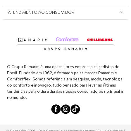
Onde Encontrar
Políticas de Privacidade
Login e cadastro
ATENDIMENTO AO CONSUMIDOR
Meus pedidos
Dúvidas sobre o seu pedido
Abrir formulário de SAC
Atendimento via WhatsApp: (51) 2160-0740
Segunda à sexta-feira: 8h às 11h / 13:30h às 17h
O Grupo Ramarim é uma das maiores empresas calçadistas do
Brasil. Fundado em 1962, é formado pelas marcas Ramarim e
Comfortflex. Somos referência em pesquisa, moda, tecnologia
do conforto e inovação, tudo pensado para levar as últimas
tendências para o dia a dia das nossas consumidoras no Brasil e
no mundo.
© Ramarim 2021 - Rua General Nascimento Vargas, 154 - Sapiranga /