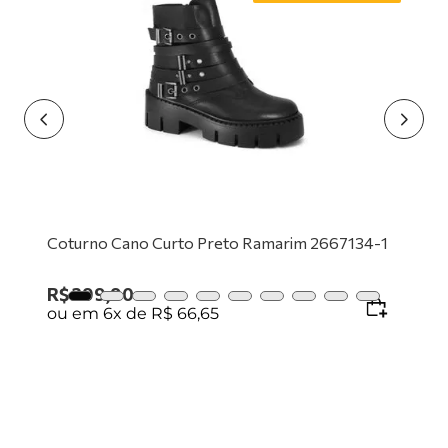
9
º
tênis branco
10
º
tênis preto
Coturno Cano Curto Preto Ramarim 2667134-1
R$
399
,
90
ou em
6
x de
R$
66
,
65