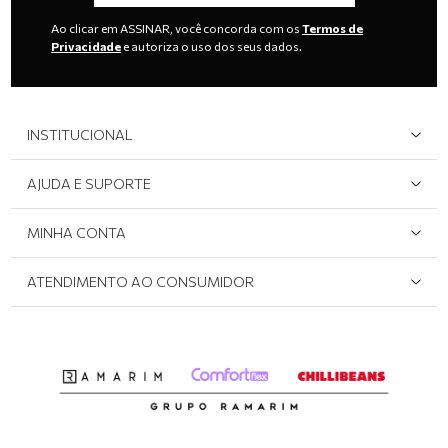
Ao clicar em ASSINAR, você concorda com os
Termos de
Privacidade
e autoriza o uso dos seus dados.
INSTITUCIONAL
Quem Somos
AJUDA E SUPORTE
Área do Lojista
Devolução/Cancelamento
MINHA CONTA
Onde Encontrar
Políticas de Privacidade
Login e cadastro
ATENDIMENTO AO CONSUMIDOR
Meus pedidos
Dúvidas sobre o seu pedido
Abrir formulário de SAC
Atendimento via WhatsApp: (51) 2160-0740
Segunda à sexta-feira: 8h às 11h / 13:30h às 17h