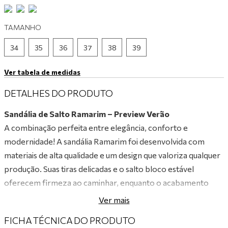
9
º
tênis branco
TAMANHO
10
º
tênis preto
34
35
36
37
38
39
Ver tabela de medidas
DETALHES DO PRODUTO
Sandália de Salto Ramarim – Preview Verão
A combinação perfeita entre elegância, conforto e
modernidade! A sandália Ramarim foi desenvolvida com
materiais de alta qualidade e um design que valoriza qualquer
produção. Suas tiras delicadas e o salto bloco estável
oferecem firmeza ao caminhar, enquanto o acabamento
impecável e o visual sofisticado garantem um toque de
Ver mais
charme único. Versátil e estilosa, é ideal para acompanhar
FICHA TÉCNICA DO PRODUTO
você em eventos especiais, no dia a dia de trabalho ou até em