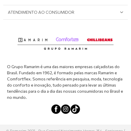
Onde Encontrar
Políticas de Privacidade
Login e cadastro
ATENDIMENTO AO CONSUMIDOR
Meus pedidos
Dúvidas sobre o seu pedido
Abrir formulário de SAC
Atendimento via WhatsApp: (51) 2160-0740
Segunda à sexta-feira: 8h às 11h / 13:30h às 17h
O Grupo Ramarim é uma das maiores empresas calçadistas do
Brasil. Fundado em 1962, é formado pelas marcas Ramarim e
Comfortflex. Somos referência em pesquisa, moda, tecnologia
do conforto e inovação, tudo pensado para levar as últimas
tendências para o dia a dia das nossas consumidoras no Brasil e
no mundo.
© Ramarim 2021 - Rua General Nascimento Vargas, 154 - Sapiranga /