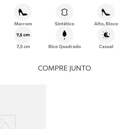
produções casuais com aquele toque de leveza e sofisticação
que só a Ramarim proporciona.
Marrom
Sintético
Alto, Bloco
7,5 cm
7,5 cm
Bico Quadrado
Casual
COMPRE JUNTO