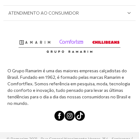
Onde Encontrar
Políticas de Privacidade
Login e cadastro
ATENDIMENTO AO CONSUMIDOR
Meus pedidos
Dúvidas sobre o seu pedido
Abrir formulário de SAC
Atendimento via WhatsApp: (51) 2160-0740
Segunda à sexta-feira: 8h às 11h / 13:30h às 17h
O Grupo Ramarim é uma das maiores empresas calçadistas do
Brasil. Fundado em 1962, é formado pelas marcas Ramarim e
Comfortflex. Somos referência em pesquisa, moda, tecnologia
do conforto e inovação, tudo pensado para levar as últimas
tendências para o dia a dia das nossas consumidoras no Brasil e
no mundo.
© Ramarim 2021 - Rua General Nascimento Vargas, 154 - Sapiranga /