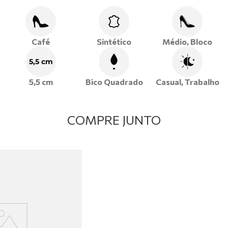
produções casuais com aquele toque de leveza e sofisticação
que só a Ramarim proporciona.
Café
Sintético
Médio, Bloco
5,5 cm
5,5 cm
Bico Quadrado
Casual, Trabalho
COMPRE JUNTO