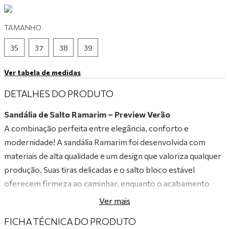
9
º
mocassim
TAMANHO
10
º
tênis preto
35
37
38
39
Ver tabela de medidas
DETALHES DO PRODUTO
Sandália de Salto Ramarim – Preview Verão
A combinação perfeita entre elegância, conforto e
modernidade! A sandália Ramarim foi desenvolvida com
materiais de alta qualidade e um design que valoriza qualquer
produção. Suas tiras delicadas e o salto bloco estável
oferecem firmeza ao caminhar, enquanto o acabamento
impecável e o visual sofisticado garantem um toque de
Ver mais
charme único. Versátil e estilosa, é ideal para acompanhar
FICHA TÉCNICA DO PRODUTO
você em eventos especiais, no dia a dia de trabalho ou até em