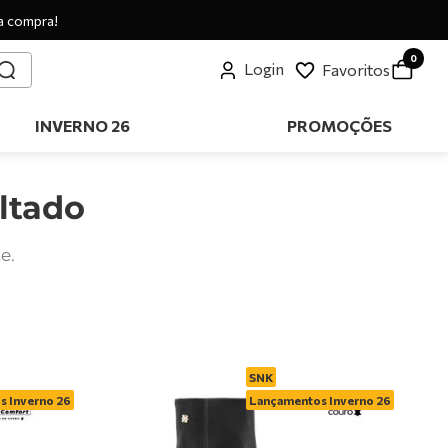
a compra!
0
Login
Favoritos
INVERNO 26
PROMOÇÕES
ltado
e.
SNK
 Inverno 26
Lançamentos Inverno 26