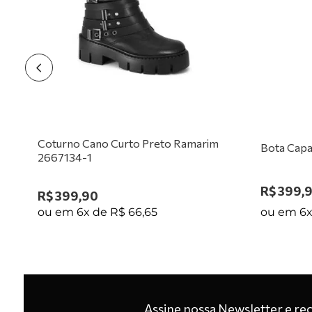
1
Coturno Cano Curto Preto Ramarim
Bota Capa
2667134-1
R$
399
,
R$
399
,
90
ou em
6
ou em
6
x de
R$
66
,
65
Assine nossa Newsletter e re