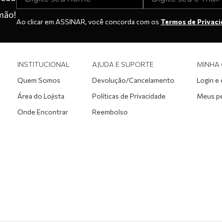
mão!
Ao clicar em ASSINAR, você concorda com os
Termos de Privac
INSTITUCIONAL
AJUDA E SUPORTE
MINHA
Quem Somos
Devolução/Cancelamento
Login e
Área do Lojista
Políticas de Privacidade
Meus p
Onde Encontrar
Reembolso