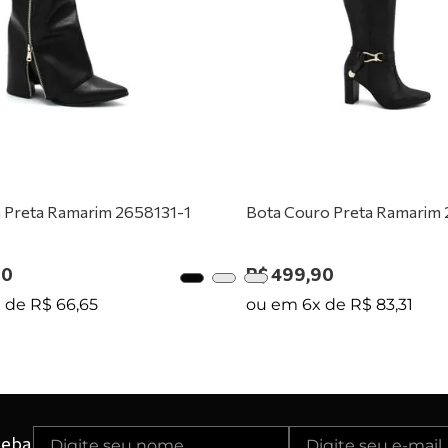
0
º
tênis preto
 Preta Ramarim 2658131-1
Bota Couro Preta Ramarim
90
R$
499
,
90
x de
R$
66
,
65
ou em
6
x de
R$
83
,
31
ceba