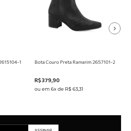
 2615104-1
Bota Couro Preta Ramarim 2657101-2
R$
379
,
90
ou em
6
x de
R$
63
,
31
ASSINAR