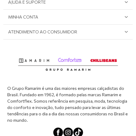
AJUDA E SUPORTE
Área do Lojista
Devolução/Cancelamento
MINHA CONTA
Onde Encontrar
Políticas de Privacidade
Login e cadastro
ATENDIMENTO AO CONSUMIDOR
Meus pedidos
Dúvidas sobre o seu pedido
Abrir formulário de SAC
Atendimento via WhatsApp: (51) 2160-0740
Segunda à sexta-feira: 8h às 11h / 13:30h às 17h
O Grupo Ramarim é uma das maiores empresas calçadistas do
Brasil. Fundado em 1962, é formado pelas marcas Ramarim e
Comfortflex. Somos referência em pesquisa, moda, tecnologia
do conforto e inovação, tudo pensado para levar as últimas
tendências para o dia a dia das nossas consumidoras no Brasil e
no mundo.