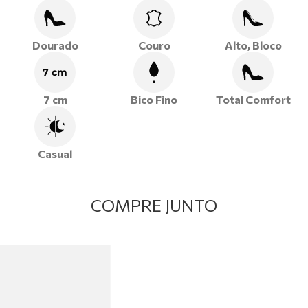
•
Salto bloco
, que oferece estabilidade, conforto e
segurança ao caminhar.
•
Detalhe metálico
delicado, que agrega charme e
Dourado
Couro
Alto, Bloco
personalidade ao modelo.
7 cm
Aposte no scarpin em couro e leve para seus looks
7 cm
Bico Fino
Total Comfort
o equilíbrio perfeito entre estilo, conforto e
sofisticação!
Casual
COMPRE JUNTO