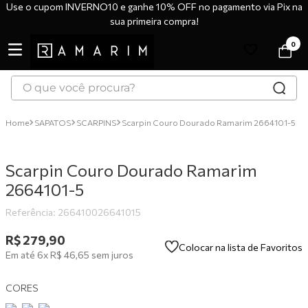
Use o cupom INVERNO10 e ganhe 10% OFF no pagamento via Pix na
sua primeira compra!
0
O que você procura?
TERMOS MAIS BUSCADOS
SAPATOS
SCARPINS
Scarpin Couro Dourado Ramarim 2664101-5
1
º
tênis
2
º
bota
Scarpin Couro Dourado Ramarim
3
º
sandália
2664101-5
4
º
botas
Referência
:
266410026641015
5
º
scarpin
R$
279
,
90
Colocar na lista de Favoritos
Em até
6
x
R$
46
,
65
sem juros
6
º
tênis casual
7
º
tamanco
CORES
8
º
mocassim