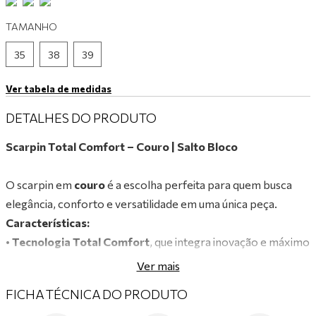
9
º
tênis branco
TAMANHO
10
º
tênis preto
35
38
39
Ver tabela de medidas
DETALHES DO PRODUTO
Scarpin Total Comfort – Couro | Salto Bloco
O scarpin em
couro
é a escolha perfeita para quem busca
elegância, conforto e versatilidade em uma única peça.
Características:
•
Tecnologia Total Comfort
, que integra inovação e máximo
conforto em um único calçado.
Ver mais
• Confeccionado em
couro legítimo
, garantindo
FICHA TÉCNICA DO PRODUTO
durabilidade, maciez e ajuste perfeito ao pé.