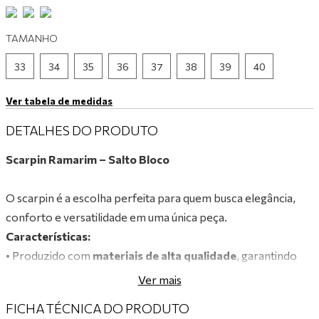
9
º
mocassim
TAMANHO
10
º
tênis preto
33
34
35
36
37
38
39
40
Ver tabela de medidas
DETALHES DO PRODUTO
Scarpin Ramarim – Salto Bloco
O scarpin é a escolha perfeita para quem busca elegância,
conforto e versatilidade em uma única peça.
Características:
• Produzido com
materiais de alta qualidade
, garantindo
durabilidade, flexibilidade e ajuste perfeito aos pés.
Ver mais
• Palmilha acolchoada
para maior bem-estar durante o uso
FICHA TÉCNICA DO PRODUTO
prolongado.