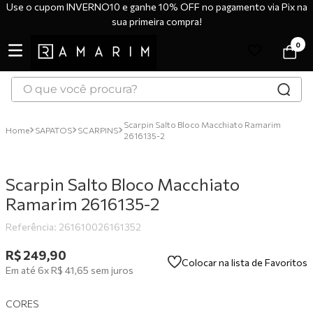
Use o cupom INVERNO10 e ganhe 10% OFF no pagamento via Pix na
sua primeira compra!
0
O que você procura?
TERMOS MAIS BUSCADOS
Scarpin Salto Bloco Macchiato Ramarim
SAPATOS
SCARPINS
2616135-2
1
º
tênis
2
º
bota
Scarpin Salto Bloco Macchiato
3
º
sandália
Ramarim 2616135-2
4
º
botas
Referência
:
261610026161352
5
º
scarpin
R$
249
,
90
6
º
tênis casual
Colocar na lista de Favoritos
Em até
6
x
R$
41
,
65
sem juros
7
º
tamanco
CORES
8
º
tênis branco