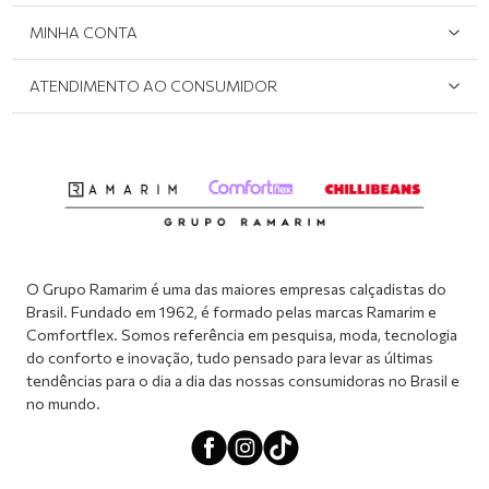
Área do Lojista
Devolução/Cancelamento
MINHA CONTA
Onde Encontrar
Políticas de Privacidade
Login e cadastro
ATENDIMENTO AO CONSUMIDOR
Meus pedidos
Dúvidas sobre o seu pedido
Abrir formulário de SAC
Atendimento via WhatsApp: (51) 2160-0740
Segunda à sexta-feira: 8h às 11h / 13:30h às 17h
O Grupo Ramarim é uma das maiores empresas calçadistas do
Brasil. Fundado em 1962, é formado pelas marcas Ramarim e
Comfortflex. Somos referência em pesquisa, moda, tecnologia
do conforto e inovação, tudo pensado para levar as últimas
tendências para o dia a dia das nossas consumidoras no Brasil e
no mundo.