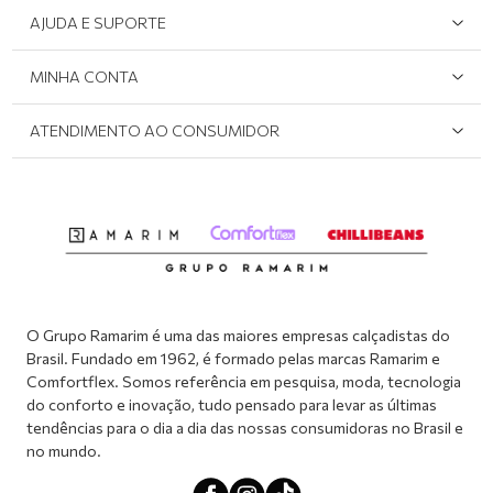
Quem Somos
AJUDA E SUPORTE
Área do Lojista
Devolução/Cancelamento
MINHA CONTA
Onde Encontrar
Políticas de Privacidade
Login e cadastro
ATENDIMENTO AO CONSUMIDOR
Meus pedidos
Dúvidas sobre o seu pedido
Abrir formulário de SAC
Atendimento via WhatsApp: (51) 2160-0740
Segunda à sexta-feira: 8h às 11h / 13:30h às 17h
O Grupo Ramarim é uma das maiores empresas calçadistas do
Brasil. Fundado em 1962, é formado pelas marcas Ramarim e
Comfortflex. Somos referência em pesquisa, moda, tecnologia
do conforto e inovação, tudo pensado para levar as últimas
tendências para o dia a dia das nossas consumidoras no Brasil e
no mundo.